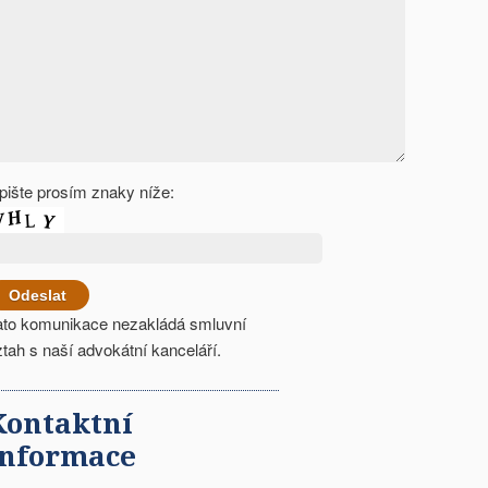
pište prosím znaky níže:
ato komunikace nezakládá smluvní
ztah s naší advokátní kanceláří.
Kontaktní
informace