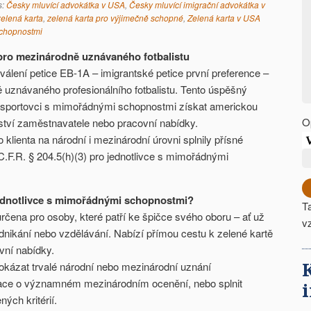
s:
Česky mluvící advokátka v USA
,
Česky mluvící imigrační advokátka v
elená karta
,
zelená karta pro výjimečně schopné
,
Zelená karta v USA
schopnostmi
ro mezinárodně uznávaného fotbalistu
álení petice EB-1A – imigrantské petice první preference –
ě uznávaného profesionálního fotbalistu. Tento úspěšný
 sportovci s mimořádnými schopnostmi získat americkou
O
ství zaměstnavatele nebo pracovní nabídky.
lienta na národní i mezinárodní úrovni splnily přísné
.F.R. § 204.5(h)(3) pro jednotlivce s mimořádnými
jednotlivce s mimořádnými schopnostmi?
T
určena pro osoby, které patří ke špičce svého oboru – ať už
v
dnikání nebo vzdělávání. Nabízí přímou cestu k zelené kartě
vní nabídky.
okázat trvalé národní nebo mezinárodní uznání
ace o významném mezinárodním ocenění, nebo splnit
ných kritérií.