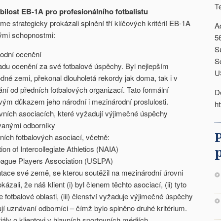
T
bilost EB-1A pro profesionálního fotbalistu
me strategicky prokázali splnění tří klíčových kritérií EB-1A
A
ými schopnostmi:
5
S
odní ocenění
S
řadu ocenění za své fotbalové úspěchy. Byl nejlepším
U
dné zemi, překonal dlouholetá rekordy jak doma, tak i v
ní od předních fotbalových organizací. Tato formální
D
vým důkazem jeho národní i mezinárodní proslulosti.
h
ovních asociacích, které vyžadují výjimečné úspěchy
anými odborníky
ních fotbalových asociací, včetně:
ion of Intercollegiate Athletics (NAIA)
eague Players Association (USLPA)
ntace své země, se kterou soutěžil na mezinárodní úrovni
zali, že náš klient (i) byl členem těchto asociací, (ii) tyto
 fotbalové oblasti, (iii) členství vyžaduje výjimečné úspěchy
zují uznávaní odborníci – čímž bylo splněno druhé kritérium.
ály o klientovi v hlavních sportovních médiích