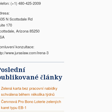
elefon: (+1) 480-425-2009
dresa:
635 N Scottsdale Rd
uite 170
cottsdale, Arizona 85250
SA
omluvení konzultace:
ttp://www.juraslaw.com/irena-3
Poslední
publikované články
Zelená karta bez pracovní nabídky
schválena během několika týdnů
Červnová Pro Bono Loterie zelených
karet typu EB-1