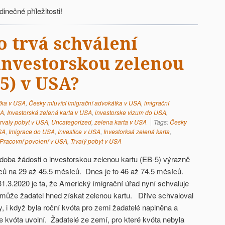
dinečné příležitosti!
o trvá schválení
 investorskou zelenou
5) v USA?
tka v USA
,
Česky mluvící imigrační advokátka v USA
,
imigrační
SA
,
Investorská zelená karta v USA
,
investorske vizum do USA
,
trvaly pobyt v USA
,
Uncategorized
,
zelena karta v USA
Tags:
Česky
SA
,
Imigrace do USA
,
Investice v USA
,
Investorksá zelená karta
,
Pracovní povolení v USA
,
Trvalý pobyt v USA
doba žádosti o investorskou zelenou kartu (EB-5) výrazně
íců na 29 až 45.5 měsíců. Dnes je to 46 až 74.5 měsíců.
1.3.2020 je ta, že Americký imigrační úřad nyní schvaluje
ě může žadatel hned získat zelenou kartu. Dříve schvaloval
y, i když byla roční kvóta pro zemi žadatelé naplněna a
e kvóta uvolní. Žadatelé ze zemí, pro které kvóta nebyla