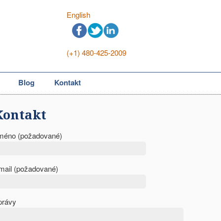
English
(+1) 480-425-2009
Blog
Kontakt
Kontakt
méno (požadované)
mail (požadované)
právy