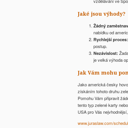
vzdělávání ve Spo
Jaké jsou výhody?
Žádný zaměstnava
nabídku od ameri
Rychlejší proces:
postup.
Nezávislost:
Žadat
je velká výhoda op
Jak Vám mohu po
Jako americká česky hovoř
získáním tohoto druhu zel
Pomohu Vám připravit žádo
tento typ zelené karty nebo 
USA pro Vás nejvhodnějsí, 
www.juraslaw.com/schedule