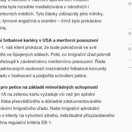
enta byla rozsáhle medializována v národních i
tovních médiích. Tyto články zdůraznily jeho milníky,
y, týmové angažmá a ocenění – čímž bylo prokázáno
ria.
í fotbalové kariéry v USA a meritorní posouzení
1, náš klient prokázal, že bude pokračovat ve své
iéře ve Spojených státech. Poté, co Imigrační úřad potvrdil
í, přistoupil k závěrečnému meritornímu posouzení. Řada
pektovaných osobností mezinárodní fotbalové komunity
du v hodnocení a podpořila schválení petice.
e pro petice na základě mimořádných schopností
1A na zelenou kartu vyžaduje víc než jen splnění
e třeba přesvědčivého a důkladně zdokumentovaného
váními Imigračního úřadu. Naše imigrační advokátní
 s klienty na vytvoření silného, individuálně přizpůsobeného
hna regulační kritéria EB-1.