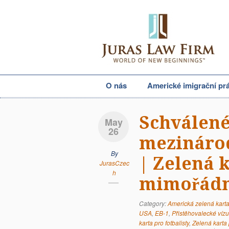
O nás
Americké imigrační pr
Schválené
May
26
mezinárod
By
| Zelená 
JurasCzec
h
mimořádn
Category:
Americká zelená kart
USA
,
EB-1
,
Přistěhovalecké ví
karta pro fotbalisty
,
Zelená karta