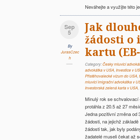
Neváhejte a využijte této je
Jak dlouh
Sep
5
žádosti o
By
kartu (EB-
JurasCzec
h
Category:
Česky mluvící advoká
advokátka v USA
,
Investice v U
Přistěhovalecké vízum do USA
,
mluvící imigrační advokátka v U
Investorská zelená karta v USA
,
Minulý rok se schvalovací 
protáhla z 20.5 až 27 měs
Jedna pozitivní změna od 3
žádosti, na jejichž základ
žádosti tak, jak byly podán
žadatelé museli čekat až s