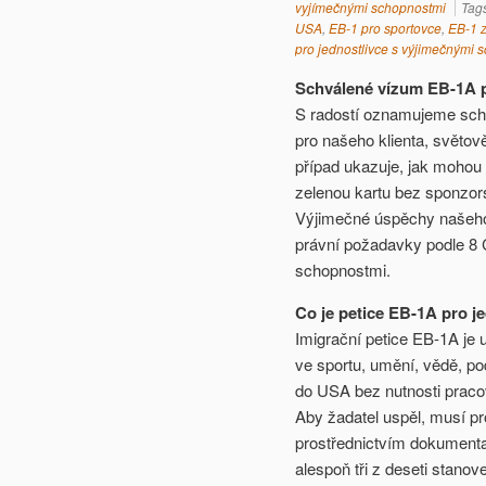
vyjímečnými schopnostmi
Tag
USA
,
EB-1 pro sportovce
,
EB-1 z
pro jednostlivce s výjimečnými 
Schválené vízum EB-1A p
S radostí oznamujeme schv
pro našeho klienta, světov
případ ukazuje, jak mohou
zelenou kartu bez sponzor
Výjimečné úspěchy našeho k
právní požadavky podle 8 C
schopnostmi.
Co je petice EB-1A pro 
Imigrační petice EB-1A je 
ve sportu, umění, vědě, po
do USA bez nutnosti praco
Aby žadatel uspěl, musí pr
prostřednictvím dokument
alespoň tři z deseti stanove