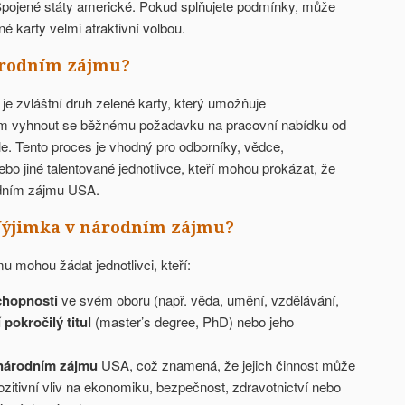
pojené státy americké. Pokud splňujete podmínky, může
né karty velmi atraktivní volbou.
árodním zájmu?
e zvláštní druh zelené karty, který umožňuje
cům vyhnout se běžnému požadavku na pracovní nabídku od
. Tento proces je vhodný pro odborníky, vědce,
bo jiné talentované jednotlivce, kteří mohou prokázat, že
rodním zájmu USA.
 Výjimka v národním zájmu?
 mohou žádat jednotlivci, kteří:
chopnosti
ve svém oboru (např. věda, umění, vzdělávání,
 pokročilý titul
(master’s degree, PhD) nebo jeho
v národním zájmu
USA, což znamená, že jejich činnost může
zitivní vliv na ekonomiku, bezpečnost, zdravotnictví nebo