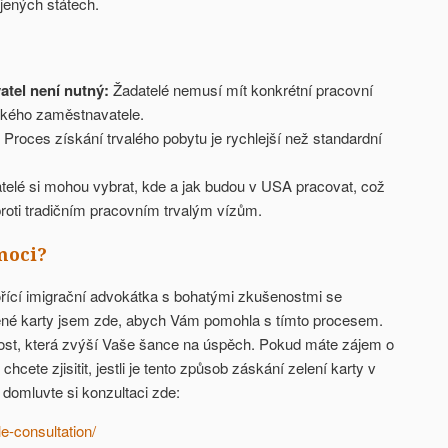
jených státech.
tel není nutný:
Žadatelé nemusí mít konkrétní pracovní
ckého zaměstnavatele.
Proces získání trvalého pobytu je rychlejší než standardní
elé si mohou vybrat, kde a jak budou v USA pracovat, což
roti tradičním pracovním trvalým vízům.
moci?
ící imigrační advokátka s bohatými zkušenostmi se
ené karty jsem zde, abych Vám pomohla s tímto procesem.
st, která zvýší Vaše šance na úspěch. Pokud máte zájem o
chcete zjisitit, jestli je tento způsob záskání zelení karty v
domluvte si konzultaci zde:
-consultation/