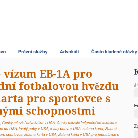
ávo
Právní služby
Advokáti
Často kladené otázky
 vízum EB-1A pro
ní fotbalovou hvězdu
J
karta pro sportovce s
E
ými schopnostmi
a
,
Česky mluvící advokátka v USA
,
Česky mluvící imigrační advokátka v
Z
zum do USA
,
trvalý poby v USA
,
trvaly pobyt v USA
,
zelena karta
,
Zelená
 pro sportovce
,
zelena karta v USA
,
Zelená karta v USA pro jednotlivce s