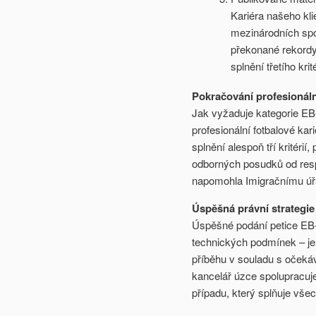
Kariéra našeho kli
mezinárodních spor
překonané rekord
splnění třetího krité
Pokračování profesionáln
Jak vyžaduje kategorie EB-
profesionální fotbalové kar
splnění alespoň tří kritéri
odborných posudků od res
napomohla Imigračnímu úřa
Úspěšná právní strategi
Úspěšné podání petice EB-
technických podmínek – j
příběhu v souladu s očeká
kancelář úzce spolupracuje
případu, který splňuje všec