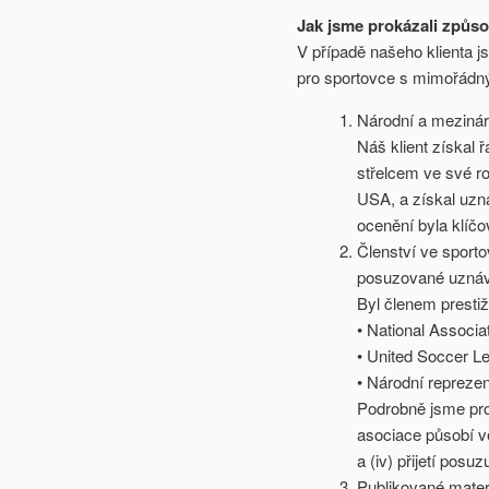
Jak jsme prokázali způso
V případě našeho klienta js
pro sportovce s mimořádn
Národní a mezinár
Náš klient získal 
střelcem ve své ro
USA, a získal uzná
ocenění byla klíčo
Členství ve sport
posuzované uznáv
Byl členem prestiž
• National Associat
• United Soccer L
• Národní repreze
Podrobně jsme proká
asociace působí ve
a (iv) přijetí posu
Publikované materi