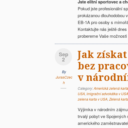
Jste elitní sportovec a 
Pokud jste profesionální 
prokázanou dlouhodobou vý
EB-1A pro osoby s mimoř
Kontaktujte nás ještě dnes
probereme Vaše možnosti 
Jak získa
Sep
2
bez praco
By
v národn
JurasCzec
h
Category:
Americká zelená kart
USA
,
imigrační advokátka v US
zelena karta v USA
,
Zelená kart
Výjimka v národním zájmu (
trvalý pobyt ve Spojených 
amerického zaměstnavatele