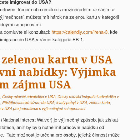
chcete imigrovat do USA?
sportovec, trenér nebo umělec s mezinárodním uznáním a
jimečností, můžete mít nárok na zelenou kartu v kategorii
ádnými schopnostmi.
 a domluvte si konzultaci:
https://calendly.com/irena-3
, kde
imigrace do USA v rámci kategorie EB-1.
t zelenou kartu v USA
vní nabídky: Výjimka
ím zájmu USA
a
,
Česky mluvící advokátka v USA
,
Česky mluvící imigrační advokátka v
A
,
Přistěhovalecké vízum do USA
,
trvaly pobyt v USA
,
zelena karta
,
a v USA pro jednotlivce s vyjímečnými schopnostmi
National Interest Waiver) je výjimečný způsob, jak získat
státech, aniž by bylo nutné mít pracovní nabídku od
. Tato možnost je určena pro osoby, jejichž činnost může