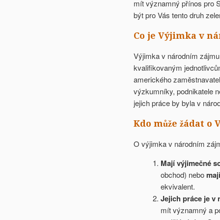
mít významný přínos pro S
být pro Vás tento druh zele
Co je Výjimka v n
Výjimka v národním zájmu j
kvalifikovaným jednotliv
amerického zaměstnavatele
výzkumníky, podnikatele ne
jejich práce by byla v ná
Kdo může žádat o
O výjimka v národním zájmu
Mají výjimečné s
obchod) nebo
mají
ekvivalent.
Jejich práce je 
mít významný a po