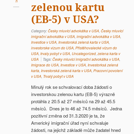
h
zelenou kartu
(EB-5) v USA?
Category:
Česky mluvící advokátka v USA
,
Česky mluvící
imigrační advokátka v USA
,
imigrační advokátka v USA
,
Investice v USA
,
Investorská zelená karta v USA
,
investorske vizum do USA
,
Přistěhovalecké vízum do
USA
,
trvaly pobyt v USA
,
Uncategorized
,
zelena karta v
USA
Tags:
Česky mluvící imigrační advokátka v USA
,
Imigrace do USA
,
Investice v USA
,
Investorksá zelená
karta
,
Investorská zelená karta v USA
,
Pracovní povolení
v USA
,
Trvalý pobyt v USA
Minulý rok se schvalovací doba žádosti o
investorskou zelenou kartu (EB-5) výrazně
protáhla z 20.5 až 27 měsíců na 29 až 45.5
měsíců. Dnes je to 46 až 74.5 měsíců. Jedna
pozitivní změna od 31.3.2020 je ta, že
Americký imigrační úřad nyní schvaluje
žádosti, na jejichž základě může žadatel hned