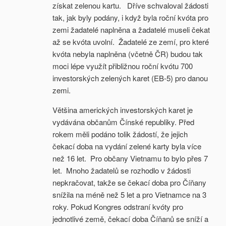
získat zelenou kartu. Dříve schvaloval žádosti
tak, jak byly podány, i když byla roční kvóta pro
zemi žadatelé naplněna a žadatelé museli čekat
až se kvóta uvolní. Žadatelé ze zemí, pro které
kvóta nebyla naplněna (včetně ČR) budou tak
moci lépe využít přibližnou roční kvótu 700
investorských zelených karet (EB-5) pro danou
zemi.
Většina amerických investorských karet je
vydávána občanům Čínské republiky. Před
rokem měli podáno tolik žádostí, že jejich
čekací doba na vydání zelené karty byla více
než 16 let. Pro občany Vietnamu to bylo přes 7
let. Mnoho žadatelů se rozhodlo v žádosti
nepkračovat, takže se čekací doba pro Číňany
snížila na méně než 5 let a pro Vietnamce na 3
roky. Pokud Kongres odstraní kvóty pro
jednotlivé země, čekací doba Číňanů se sníží a