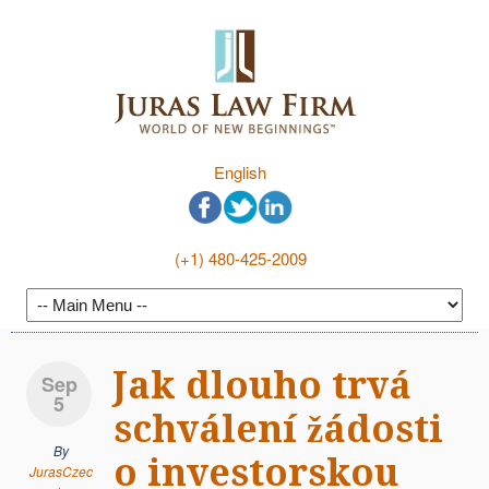
English
(+1) 480-425-2009
Jak dlouho trvá
Sep
5
schválení žádosti
By
o investorskou
JurasCzec