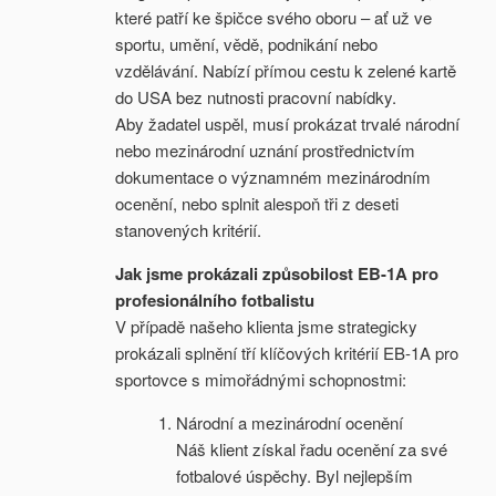
které patří ke špičce svého oboru – ať už ve
sportu, umění, vědě, podnikání nebo
vzdělávání. Nabízí přímou cestu k zelené kartě
do USA bez nutnosti pracovní nabídky.
Aby žadatel uspěl, musí prokázat trvalé národní
nebo mezinárodní uznání prostřednictvím
dokumentace o významném mezinárodním
ocenění, nebo splnit alespoň tři z deseti
stanovených kritérií.
Jak jsme prokázali způsobilost EB-1A pro
profesionálního fotbalistu
V případě našeho klienta jsme strategicky
prokázali splnění tří klíčových kritérií EB-1A pro
sportovce s mimořádnými schopnostmi:
Národní a mezinárodní ocenění
Náš klient získal řadu ocenění za své
fotbalové úspěchy. Byl nejlepším