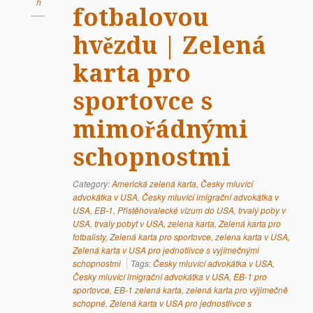
h
fotbalovou
hvězdu | Zelená
karta pro
sportovce s
mimořádnými
schopnostmi
Category:
Americká zelená karta
,
Česky mluvící
advokátka v USA
,
Česky mluvící imigrační advokátka v
USA
,
EB-1
,
Přistěhovalecké vízum do USA
,
trvalý poby v
USA
,
trvaly pobyt v USA
,
zelena karta
,
Zelená karta pro
fotbalisty
,
Zelená karta pro sportovce
,
zelena karta v USA
,
Zelená karta v USA pro jednotlivce s vyjímečnými
schopnostmi
Tags:
Česky mluvící advokátka v USA
,
Česky mluvící imigrační advokátka v USA
,
EB-1 pro
sportovce
,
EB-1 zelená karta
,
zelená karta pro výjimečně
schopné
,
Zelená karta v USA pro jednostlivce s