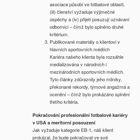
asociace působí ve fotbalové oblasti,
(iii) členství vyžaduje výjimečné
úspěchy a (iv) přijetí posuzují uznávaní
odborníci – čímž bylo splněno druhé
kritérium.
Publikované materiály o klientovi v
hlavních sportovních médiích
Kariéra našeho klienta byla rozsáhle
medializována v národních i
mezinárodních sportovních médiích.
Tyto články zdůraznily jeho milníky,
překonané rekordy, týmové angažmá a
ocenění – čímž bylo prokázáno splnění
třetího kritéria.
Pokračování profesionální fotbalové kariéry
v USA a meritorní posouzení
Jak vyžaduje kategorie EB-1, náš klient
prokázal, že bude pokračovat ve své