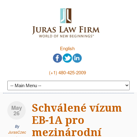
English
(+1) 480-425-2009
Schválené vízum
May
26
EB-1A pro
By
mezinárodní
JurasCzec