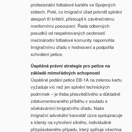
profesionální fotbalové kariéře ve Spojených
státech. Poté, co Imigrační úřad potvrdil splnění
alespoň tří kritérií, přistoupil k závěrečnému
meritornímu posouzení. Řada odborných
posudků od respektovaných osobností
mezinárodní fotbalové komunity napomohla
Imigračnímu úřadu v hodnocení a podpořila
schválení petice.
Úspěšná právní strategie pro petice na
základě mimořádných schopností
Úspěšné podání petice EB-1A na zelenou kartu
vyžaduje víc než jen splnění technických
podmínek – je třeba přesvědčivého a důkladně
zdokumentovaného příběhu v souladu s
očekáváními Imigračního úřadu. Naše
imigrační advokátní kancelář úzce spolupracuje
s klienty na vytvoření silného, individuálně
přizpůsobeného případu, který splňuje všechna