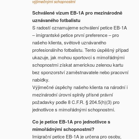
výjimečnými schopnostmi
Schválené vízum EB-1A pro mezinárodně
uznávaného fotbalistu
S radostí oznamujeme schválení petice EB-1A
– imigrantské petice první preference – pro
našeho klienta, světově uznávaného
profesionálního fotbalistu. Tento úspěšný případ
ukazuje, jak mohou sportovci s mimořádnými
schopnostmi získat americkou zelenou kartu
bez sponzorství zaměstnavatele nebo pracovní
nabídky.
Výjimečné úspěchy našeho klienta na národní i
mezinárodní úrovni splnily přísné právní
požadavky podle 8 C.F.R. § 204.5(h)(3) pro
jednotlivce s mimořádnými schopnostmi.
Co je petice EB-1A pro jednotlivce s
mimořádnými schopnostmi?
Imigrační petice EB-1A je určena pro osoby,