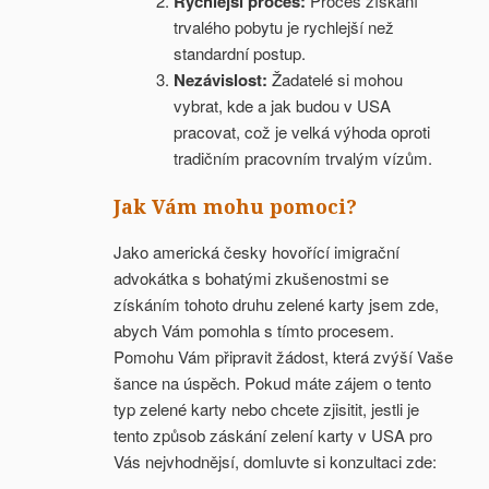
Rychlejší proces:
Proces získání
trvalého pobytu je rychlejší než
standardní postup.
Nezávislost:
Žadatelé si mohou
vybrat, kde a jak budou v USA
pracovat, což je velká výhoda oproti
tradičním pracovním trvalým vízům.
Jak Vám mohu pomoci?
Jako americká česky hovořící imigrační
advokátka s bohatými zkušenostmi se
získáním tohoto druhu zelené karty jsem zde,
abych Vám pomohla s tímto procesem.
Pomohu Vám připravit žádost, která zvýší Vaše
šance na úspěch. Pokud máte zájem o tento
typ zelené karty nebo chcete zjisitit, jestli je
tento způsob záskání zelení karty v USA pro
Vás nejvhodnějsí, domluvte si konzultaci zde: