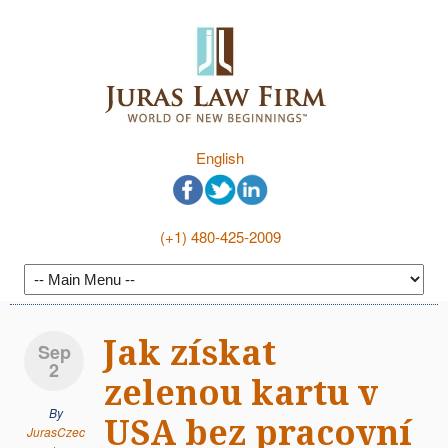
English
(+1) 480-425-2009
Jak získat
Sep
2
zelenou kartu v
By
USA bez pracovní
JurasCzec