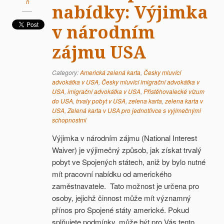
h
nabídky: Výjimka
v národním
zájmu USA
Category:
Americká zelená karta
,
Česky mluvící
advokátka v USA
,
Česky mluvící imigrační advokátka v
USA
,
imigrační advokátka v USA
,
Přistěhovalecké vízum
do USA
,
trvaly pobyt v USA
,
zelena karta
,
zelena karta v
USA
,
Zelená karta v USA pro jednotlivce s vyjímečnými
schopnostmi
Výjimka v národním zájmu (National Interest
Waiver) je výjimečný způsob, jak získat trvalý
pobyt ve Spojených státech, aniž by bylo nutné
mít pracovní nabídku od amerického
zaměstnavatele. Tato možnost je určena pro
osoby, jejichž činnost může mít významný
přínos pro Spojené státy americké. Pokud
splňujete podmínky, může být pro Vás tento