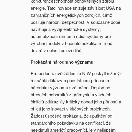
konkurenceschopnost obnovitelných zdrojů
energie. Tato inovace snižuje závislost USA na
zahraničních energetických zdrojích, čímž
posiluje národní bezpečnost. V současné době
navrhuje a vyvíjí elektrické systémy,
automatizační rámce a řídicí systémy pro
výrobní moduly v hodnotě několika milionů
dolarů v oblasti polovodičů.
Prokázání národního významu
Pro podporu své žádosti o NIW poskytl inženýr
rozsáhlé důkazy o podstatném přínosu a
národním významu své práce. Dopisy od
předních odborníků z průmyslu a vládních
činitelů zdůraznily kritický dopad jeho přínosů a
přijetí jeho inovací v klíčových projektech.
Žádost úspěšně prokázala, že upuštění od
standardního požadavku na certifikaci, že
neexistují američtí pracovníci, je v nejlepším