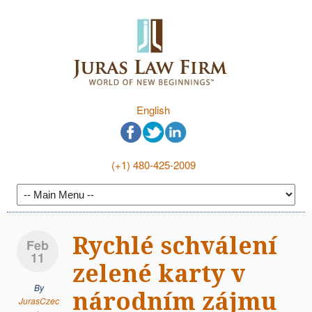
English
(+1) 480-425-2009
Rychlé schválení
Feb
11
zelené karty v
By
národním zájmu
JurasCzec