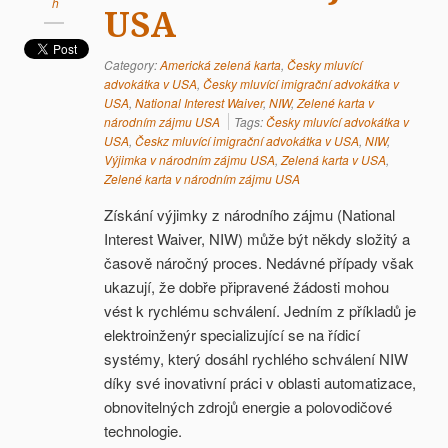
h
USA
Category:
Americká zelená karta
,
Česky mluvící
advokátka v USA
,
Česky mluvící imigrační advokátka v
USA
,
National Interest Waiver
,
NIW
,
Zelené karta v
národním zájmu USA
Tags:
Česky mluvící advokátka v
USA
,
Českz mluvící imigrační advokátka v USA
,
NIW
,
Výjimka v národním zájmu USA
,
Zelená karta v USA
,
Zelené karta v národním zájmu USA
Získání výjimky z národního zájmu (National
Interest Waiver, NIW) může být někdy složitý a
časově náročný proces. Nedávné případy však
ukazují, že dobře připravené žádosti mohou
vést k rychlému schválení. Jedním z příkladů je
elektroinženýr specializující se na řídicí
systémy, který dosáhl rychlého schválení NIW
díky své inovativní práci v oblasti automatizace,
obnovitelných zdrojů energie a polovodičové
technologie.