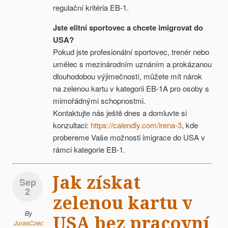
regulační kritéria EB-1.
Jste elitní sportovec a chcete imigrovat do
USA?
Pokud jste profesionální sportovec, trenér nebo
umělec s mezinárodním uznáním a prokázanou
dlouhodobou výjimečností, můžete mít nárok
na zelenou kartu v kategorii EB-1A pro osoby s
mimořádnými schopnostmi.
Kontaktujte nás ještě dnes a domluvte si
konzultaci:
https://calendly.com/irena-3
, kde
probereme Vaše možnosti imigrace do USA v
rámci kategorie EB-1.
Jak získat
Sep
2
zelenou kartu v
By
USA bez pracovní
JurasCzec