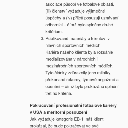
asociace působí ve fotbalové oblasti,
(iii) členství vyžaduje výjimečné
úspěchy a (iv) přijetí posuzují uznávaní
odborníci – čímž bylo splněno druhé
kritérium.
Publikované materiály o klientovi v
hlavních sportovních médiích
Kariéra našeho klienta byla rozsáhle
medializována v národních i
mezinárodních sportovních médiích.
Tyto články zdůraznily jeho milníky,
překonané rekordy, týmové angažmá a
ocenění – čímž bylo prokázáno splnění
třetího kritéria.
Pokračování profesionální fotbalové kariéry
v USA a meritorní posouzení
Jak vyžaduje kategorie EB-1, náš klient
prokázal, že bude pokračovat ve své