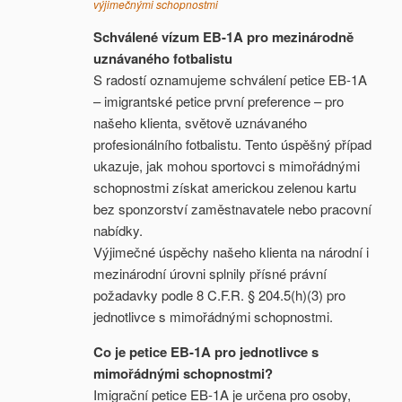
výjimečnými schopnostmi
Schválené vízum EB-1A pro mezinárodně
uznávaného fotbalistu
S radostí oznamujeme schválení petice EB-1A
– imigrantské petice první preference – pro
našeho klienta, světově uznávaného
profesionálního fotbalistu. Tento úspěšný případ
ukazuje, jak mohou sportovci s mimořádnými
schopnostmi získat americkou zelenou kartu
bez sponzorství zaměstnavatele nebo pracovní
nabídky.
Výjimečné úspěchy našeho klienta na národní i
mezinárodní úrovni splnily přísné právní
požadavky podle 8 C.F.R. § 204.5(h)(3) pro
jednotlivce s mimořádnými schopnostmi.
Co je petice EB-1A pro jednotlivce s
mimořádnými schopnostmi?
Imigrační petice EB-1A je určena pro osoby,