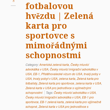
h
fotbalovou
hvězdu | Zelená
karta pro
sportovce s
mimořádnými
schopnostmi
Category:
Americká zelená karta
,
Česky mluvící
advokátka v USA
,
Česky mluvící imigrační advokátka v
USA
,
EB-1
,
Přistěhovalecké vízum do USA
,
trvalý poby v
USA
,
trvaly pobyt v USA
,
zelena karta
,
Zelená karta pro
fotbalisty
,
Zelená karta pro sportovce
,
zelena karta v USA
,
Zelená karta v USA pro jednotlivce s vyjímečnými
schopnostmi
Tags:
Česky mluvící advokátka v USA
,
Česky mluvící imigrační advokátka v USA
,
EB-1 pro
sportovce
,
EB-1 zelená karta
,
zelená karta pro výjimečně
schopné
,
Zelená karta v USA pro jednostlivce s