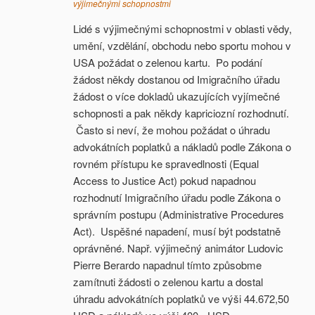
výjimečnými schopnostmi
Lidé s výjimečnými schopnostmi v oblasti vědy,
umění, vzdělání, obchodu nebo sportu mohou v
USA požádat o zelenou kartu. Po podání
žádost někdy dostanou od Imigračního úřadu
žádost o více dokladů ukazujících vyjímečné
schopnosti a pak někdy kapriciozní rozhodnutí.
Často si neví, že mohou požádat o úhradu
advokátních poplatků a nákladů podle Zákona o
rovném přístupu ke spravedlnosti (Equal
Access to Justice Act) pokud napadnou
rozhodnutí Imigračního úřadu podle Zákona o
správním postupu (Administrative Procedures
Act). Uspěšné napadení, musí být podstatně
oprávněné. Např. výjimečný animátor Ludovic
Pierre Berardo napadnul tímto způsobme
zamítnuti žádosti o zelenou kartu a dostal
úhradu advokátních poplatků ve výši 44.672,50