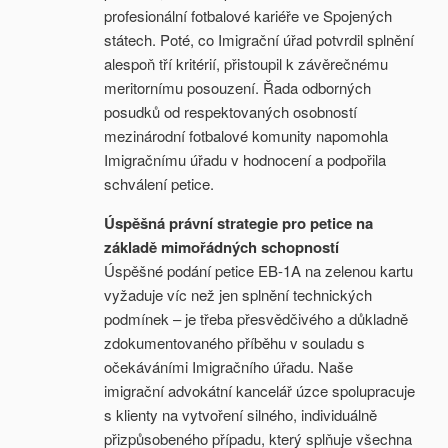
profesionální fotbalové kariéře ve Spojených
státech. Poté, co Imigrační úřad potvrdil splnění
alespoň tří kritérií, přistoupil k závěrečnému
meritornímu posouzení. Řada odborných
posudků od respektovaných osobností
mezinárodní fotbalové komunity napomohla
Imigračnímu úřadu v hodnocení a podpořila
schválení petice.
Úspěšná právní strategie pro petice na
základě mimořádných schopností
Úspěšné podání petice EB-1A na zelenou kartu
vyžaduje víc než jen splnění technických
podmínek – je třeba přesvědčivého a důkladně
zdokumentovaného příběhu v souladu s
očekáváními Imigračního úřadu. Naše
imigrační advokátní kancelář úzce spolupracuje
s klienty na vytvoření silného, individuálně
přizpůsobeného případu, který splňuje všechna