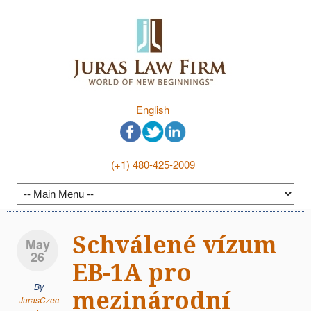
English
(+1) 480-425-2009
Schválené vízum
May
26
EB-1A pro
By
mezinárodní
JurasCzec