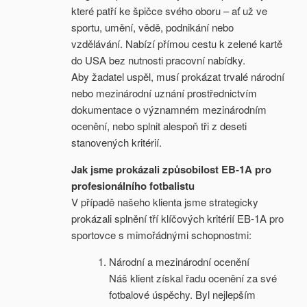
které patří ke špičce svého oboru – ať už ve
sportu, umění, vědě, podnikání nebo
vzdělávání. Nabízí přímou cestu k zelené kartě
do USA bez nutnosti pracovní nabídky.
Aby žadatel uspěl, musí prokázat trvalé národní
nebo mezinárodní uznání prostřednictvím
dokumentace o významném mezinárodním
ocenění, nebo splnit alespoň tři z deseti
stanovených kritérií.
Jak jsme prokázali způsobilost EB-1A pro
profesionálního fotbalistu
V případě našeho klienta jsme strategicky
prokázali splnění tří klíčových kritérií EB-1A pro
sportovce s mimořádnými schopnostmi:
Národní a mezinárodní ocenění
Náš klient získal řadu ocenění za své
fotbalové úspěchy. Byl nejlepším