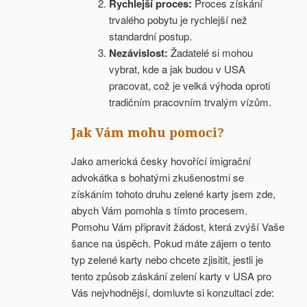
Rychlejší proces:
Proces získání
trvalého pobytu je rychlejší než
standardní postup.
Nezávislost:
Žadatelé si mohou
vybrat, kde a jak budou v USA
pracovat, což je velká výhoda oproti
tradičním pracovním trvalým vízům.
Jak Vám mohu pomoci?
Jako americká česky hovořící imigrační
advokátka s bohatými zkušenostmi se
získáním tohoto druhu zelené karty jsem zde,
abych Vám pomohla s tímto procesem.
Pomohu Vám připravit žádost, která zvýší Vaše
šance na úspěch. Pokud máte zájem o tento
typ zelené karty nebo chcete zjisitit, jestli je
tento způsob záskání zelení karty v USA pro
Vás nejvhodnějsí, domluvte si konzultaci zde: