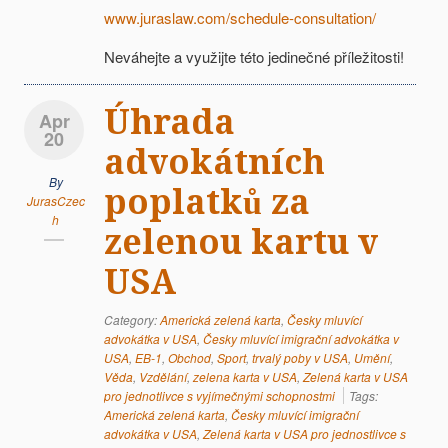
www.juraslaw.com/schedule-consultation/
Neváhejte a využijte této jedinečné příležitosti!
Úhrada
Apr
20
advokátních
By
poplatků za
JurasCzec
h
zelenou kartu v
USA
Category:
Americká zelená karta
,
Česky mluvící
advokátka v USA
,
Česky mluvící imigrační advokátka v
USA
,
EB-1
,
Obchod
,
Sport
,
trvalý poby v USA
,
Umění
,
Věda
,
Vzdělání
,
zelena karta v USA
,
Zelená karta v USA
pro jednotlivce s vyjímečnými schopnostmi
Tags:
Americká zelená karta
,
Česky mluvící imigrační
advokátka v USA
,
Zelená karta v USA pro jednostlivce s