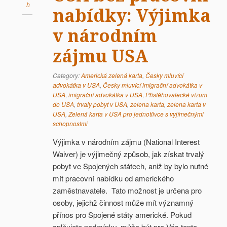
h
nabídky: Výjimka
v národním
zájmu USA
Category:
Americká zelená karta
,
Česky mluvící
advokátka v USA
,
Česky mluvící imigrační advokátka v
USA
,
imigrační advokátka v USA
,
Přistěhovalecké vízum
do USA
,
trvaly pobyt v USA
,
zelena karta
,
zelena karta v
USA
,
Zelená karta v USA pro jednotlivce s vyjímečnými
schopnostmi
Výjimka v národním zájmu (National Interest
Waiver) je výjimečný způsob, jak získat trvalý
pobyt ve Spojených státech, aniž by bylo nutné
mít pracovní nabídku od amerického
zaměstnavatele. Tato možnost je určena pro
osoby, jejichž činnost může mít významný
přínos pro Spojené státy americké. Pokud
splňujete podmínky, může být pro Vás tento