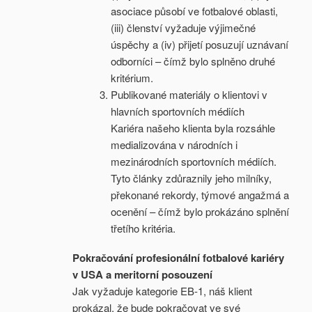
asociace působí ve fotbalové oblasti,
(iii) členství vyžaduje výjimečné
úspěchy a (iv) přijetí posuzují uznávaní
odborníci – čímž bylo splněno druhé
kritérium.
Publikované materiály o klientovi v
hlavních sportovních médiích
Kariéra našeho klienta byla rozsáhle
medializována v národních i
mezinárodních sportovních médiích.
Tyto články zdůraznily jeho milníky,
překonané rekordy, týmové angažmá a
ocenění – čímž bylo prokázáno splnění
třetího kritéria.
Pokračování profesionální fotbalové kariéry
v USA a meritorní posouzení
Jak vyžaduje kategorie EB-1, náš klient
prokázal, že bude pokračovat ve své