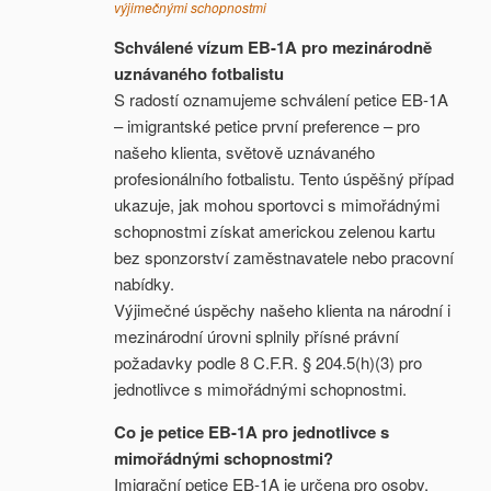
výjimečnými schopnostmi
Schválené vízum EB-1A pro mezinárodně
uznávaného fotbalistu
S radostí oznamujeme schválení petice EB-1A
– imigrantské petice první preference – pro
našeho klienta, světově uznávaného
profesionálního fotbalistu. Tento úspěšný případ
ukazuje, jak mohou sportovci s mimořádnými
schopnostmi získat americkou zelenou kartu
bez sponzorství zaměstnavatele nebo pracovní
nabídky.
Výjimečné úspěchy našeho klienta na národní i
mezinárodní úrovni splnily přísné právní
požadavky podle 8 C.F.R. § 204.5(h)(3) pro
jednotlivce s mimořádnými schopnostmi.
Co je petice EB-1A pro jednotlivce s
mimořádnými schopnostmi?
Imigrační petice EB-1A je určena pro osoby,