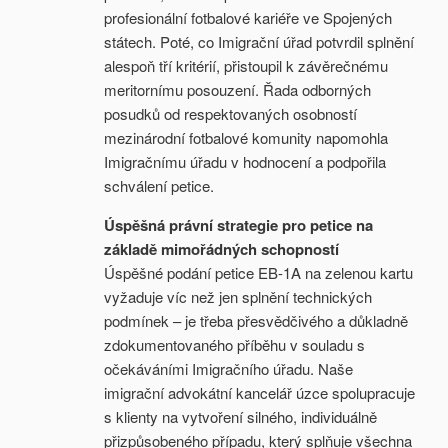
profesionální fotbalové kariéře ve Spojených
státech. Poté, co Imigrační úřad potvrdil splnění
alespoň tří kritérií, přistoupil k závěrečnému
meritornímu posouzení. Řada odborných
posudků od respektovaných osobností
mezinárodní fotbalové komunity napomohla
Imigračnímu úřadu v hodnocení a podpořila
schválení petice.
Úspěšná právní strategie pro petice na
základě mimořádných schopností
Úspěšné podání petice EB-1A na zelenou kartu
vyžaduje víc než jen splnění technických
podmínek – je třeba přesvědčivého a důkladně
zdokumentovaného příběhu v souladu s
očekáváními Imigračního úřadu. Naše
imigrační advokátní kancelář úzce spolupracuje
s klienty na vytvoření silného, individuálně
přizpůsobeného případu, který splňuje všechna