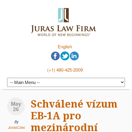
English
(+1) 480-425-2009
Schválené vízum
May
26
EB-1A pro
By
mezinárodní
JurasCzec