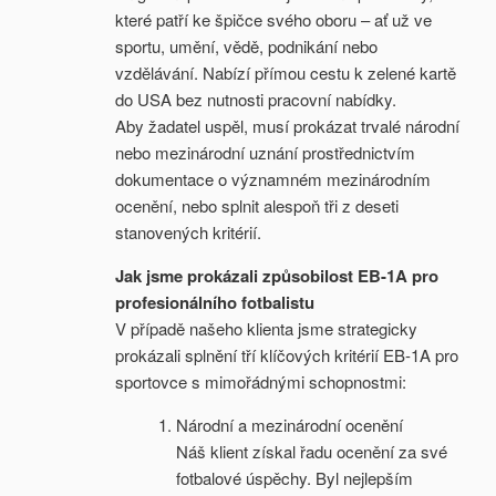
které patří ke špičce svého oboru – ať už ve
sportu, umění, vědě, podnikání nebo
vzdělávání. Nabízí přímou cestu k zelené kartě
do USA bez nutnosti pracovní nabídky.
Aby žadatel uspěl, musí prokázat trvalé národní
nebo mezinárodní uznání prostřednictvím
dokumentace o významném mezinárodním
ocenění, nebo splnit alespoň tři z deseti
stanovených kritérií.
Jak jsme prokázali způsobilost EB-1A pro
profesionálního fotbalistu
V případě našeho klienta jsme strategicky
prokázali splnění tří klíčových kritérií EB-1A pro
sportovce s mimořádnými schopnostmi:
Národní a mezinárodní ocenění
Náš klient získal řadu ocenění za své
fotbalové úspěchy. Byl nejlepším