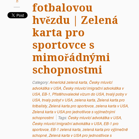
h
fotbalovou
hvězdu | Zelená
karta pro
sportovce s
mimořádnými
schopnostmi
Category:
Americká zelená karta
,
Česky mluvící
advokátka v USA
,
Česky mluvící imigrační advokátka v
USA
,
EB-1
,
Přistěhovalecké vízum do USA
,
trvalý poby v
USA
,
trvaly pobyt v USA
,
zelena karta
,
Zelená karta pro
fotbalisty
,
Zelená karta pro sportovce
,
zelena karta v USA
,
Zelená karta v USA pro jednotlivce s vyjímečnými
schopnostmi
Tags:
Česky mluvící advokátka v USA
,
Česky mluvící imigrační advokátka v USA
,
EB-1 pro
sportovce
,
EB-1 zelená karta
,
zelená karta pro výjimečně
schopné
,
Zelená karta v USA pro jednostlivce s