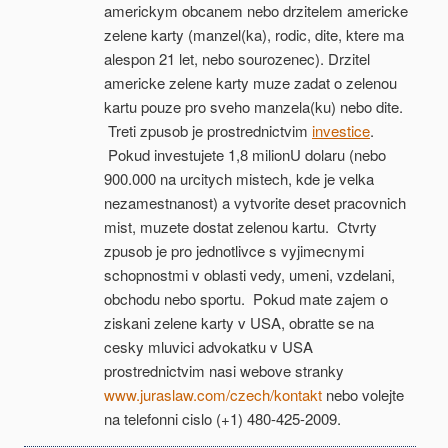
americkym obcanem nebo drzitelem americke
zelene karty (manzel(ka), rodic, dite, ktere ma
alespon 21 let, nebo sourozenec). Drzitel
americke zelene karty muze zadat o zelenou
kartu pouze pro sveho manzela(ku) nebo dite.
Treti zpusob je prostrednictvim
investice
.
Pokud investujete 1,8 milionU dolaru (nebo
900.000 na urcitych mistech, kde je velka
nezamestnanost) a vytvorite deset pracovnich
mist, muzete dostat zelenou kartu. Ctvrty
zpusob je pro jednotlivce s vyjimecnymi
schopnostmi v oblasti vedy, umeni, vzdelani,
obchodu nebo sportu. Pokud mate zajem o
ziskani zelene karty v USA, obratte se na
cesky mluvici advokatku v USA
prostrednictvim nasi webove stranky
www.juraslaw.com/czech/kontakt
nebo volejte
na telefonni cislo (+1) 480-425-2009.