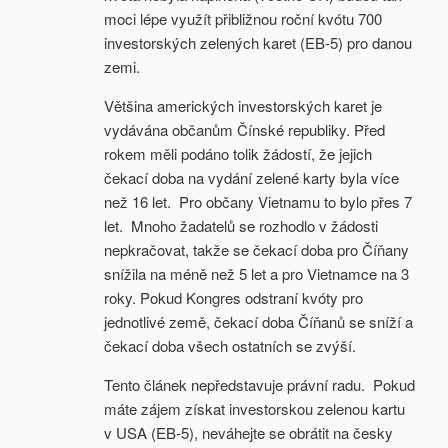
moci lépe využít přibližnou roční kvótu 700
investorských zelených karet (EB-5) pro danou
zemi.
Většina amerických investorských karet je
vydávána občanům Čínské republiky. Před
rokem měli podáno tolik žádostí, že jejich
čekací doba na vydání zelené karty byla více
než 16 let. Pro občany Vietnamu to bylo přes 7
let. Mnoho žadatelů se rozhodlo v žádosti
nepkračovat, takže se čekací doba pro Číňany
snížila na méně než 5 let a pro Vietnamce na 3
roky. Pokud Kongres odstraní kvóty pro
jednotlivé země, čekací doba Číňanů se sníží a
čekací doba všech ostatních se zvýší.
Tento článek nepředstavuje právní radu. Pokud
máte zájem získat investorskou zelenou kartu
v USA (EB-5), neváhejte se obrátit na česky