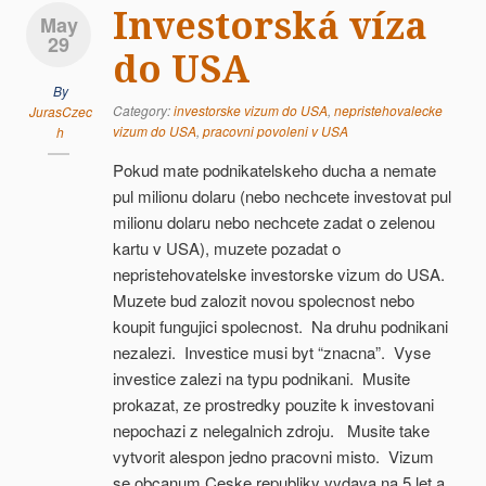
Investorská víza
May
29
do USA
By
Category:
investorske vizum do USA
,
nepristehovalecke
JurasCzec
vizum do USA
,
pracovni povoleni v USA
h
Pokud mate podnikatelskeho ducha a nemate
pul milionu dolaru (nebo nechcete investovat pul
milionu dolaru nebo nechcete zadat o zelenou
kartu v USA), muzete pozadat o
nepristehovatelske investorske vizum do USA.
Muzete bud zalozit novou spolecnost nebo
koupit fungujici spolecnost. Na druhu podnikani
nezalezi. Investice musi byt “znacna”. Vyse
investice zalezi na typu podnikani. Musite
prokazat, ze prostredky pouzite k investovani
nepochazi z nelegalnich zdroju. Musite take
vytvorit alespon jedno pracovni misto. Vizum
se obcanum Ceske republiky vydava na 5 let a