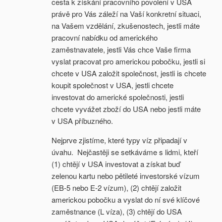
cesta k získání pracovního povolení v USA
právě pro Vás záleží na Vaší konkretní situaci,
na Vašem vzdělání, zkušenostech, jestli máte
pracovní nabídku od amerického
zaměstnavatele, jestli Vás chce Vaše firma
vyslat pracovat pro americkou pobočku, jestli si
chcete v USA založit společnost, jestli is chcete
koupit společnost v USA, jestli chcete
investovat do americké společnosti, jestli
chcete vyvážet zboží do USA nebo jestli máte
v USA příbuzného.
Nejprve zjistíme, které typy víz připadají v
úvahu. Nejčastěji se setkáváme s lidmi, kteří
(1) chtějí v USA investovat a získat buď
zelenou kartu nebo pětileté investorské vízum
(EB-5 nebo E-2 vízum), (2) chtějí založit
americkou pobočku a vyslat do ní své klíčové
zaměstnance (L víza), (3) chtějí do USA