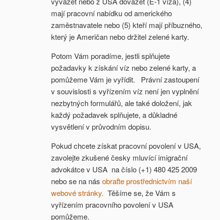
vyvážet nebo z USA dovážet (E-1 víza), (4)
mají pracovní nabídku od amerického
zaměstnavatele nebo (5) kteří mají příbuzného,
který je Američan nebo držitel zelené karty.
Potom Vám poradíme, jestli splňujete
požadavky k získání víz nebo zelené karty, a
pomůžeme Vám je vyřídit. Právní zastoupení
v souvislosti s vyřízením víz není jen vyplnění
nezbytných formulářů, ale také doložení, jak
každý požadavek splňujete, a důkladné
vysvětlení v průvodním dopisu.
Pokud chcete získat pracovní povolení v USA,
zavolejte zkušené česky mluvící imigrační
advokátce v USA na číslo (+1) 480 425 2009
nebo se na nás
obraťte prostřednictvím naší
webové stránky.
Těšíme se, že Vám s
vyřízením pracovního povolení v USA
pomůžeme.