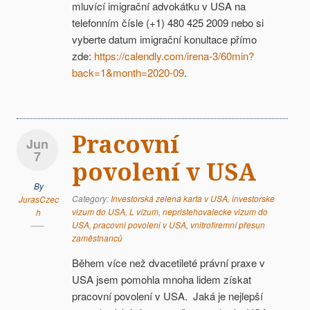
mluvící imigrační advokátku v USA na
telefonním čísle (+1) 480 425 2009 nebo si
vyberte datum imigrační konultace přímo
zde:
https://calendly.com/irena-3/60min?
back=1&month=2020-09
.
Pracovní
Jun
7
povolení v USA
By
Category:
Investorská zelená karta v USA
,
investorske
JurasCzec
vizum do USA
,
L vízum
,
nepristehovalecke vizum do
h
USA
,
pracovni povoleni v USA
,
vnitrofiremní přesun
zaměstnanců
Během více než dvacetileté právní praxe v
USA jsem pomohla mnoha lidem získat
pracovní povolení v USA. Jaká je nejlepší