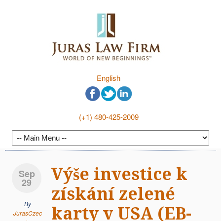
English
(+1) 480-425-2009
Výše investice k
Sep
29
získání zelené
By
karty v USA (EB-
JurasCzec