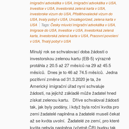
imigrační advokátka v USA
,
imigrační advokátka v USA
,
Investice v USA
,
Investorská zelená karta v USA
,
investorske vizum do USA
,
Přistěhovalecké vízum do
USA
,
trvaly pobyt v USA
,
Uncategorized
,
zelena karta v
USA
Tags:
Česky mluvící imigrační advokátka v USA
,
Imigrace do USA
,
Investice v USA
,
Investorksá zelená
karta
,
Investorská zelená karta v USA
,
Pracovní povolení
v USA
,
Trvalý pobyt v USA
Minulý rok se schvalovací doba žádosti o
investorskou zelenou kartu (EB-5) výrazně
protáhla z 20.5 až 27 měsíců na 29 až 45.5
měsíců. Dnes je to 46 až 74.5 měsíců. Jedna
pozitivní změna od 31.3.2020 je ta, že
Americký imigrační úřad nyní schvaluje
žádosti, na jejichž základě může žadatel hned
získat zelenou kartu. Dříve schvaloval žádosti
tak, jak byly podány, i když byla roční kvóta pro
zemi žadatelé naplněna a žadatelé museli čekat
až se kvóta uvolní. Žadatelé ze zemí, pro které
kvóta nebyla naplněna (včetně ČR) budou tak