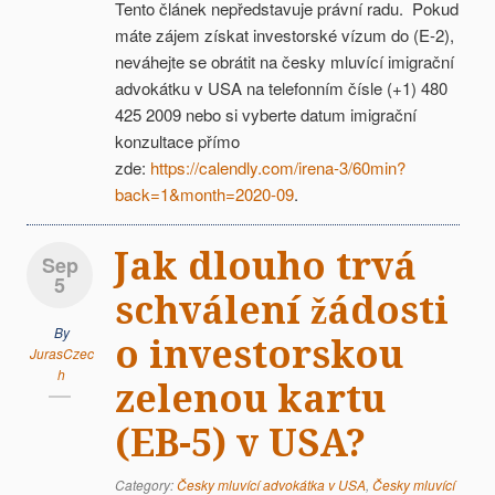
Tento článek nepředstavuje právní radu. Pokud
máte zájem získat investorské vízum do (E-2),
neváhejte se obrátit na česky mluvící imigrační
advokátku v USA na telefonním čísle (+1) 480
425 2009 nebo si vyberte datum imigrační
konzultace přímo
zde:
https://calendly.com/irena-3/60min?
back=1&month=2020-09
.
Jak dlouho trvá
Sep
5
schválení žádosti
By
o investorskou
JurasCzec
h
zelenou kartu
(EB-5) v USA?
Category:
Česky mluvící advokátka v USA
,
Česky mluvící