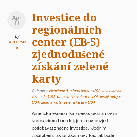
Investice do
Apr
11
regionálních
By
center (EB-5) –
JurasCzec
h
zjednodušené
získání zelené
karty
Category:
Investorská zelená karta v USA
,
investorske
vizum do USA
,
pracovni povoleni v USA
,
trvalý poby v
USA
,
zelena karta
,
zelena karta v USA
Americká ekonomika zdevastovaná novým
koronavirem bude k jejím znovurozjetí
potřebavat značné investice. Jedním
způsobem, jak přilákat nový kapitál, bude i