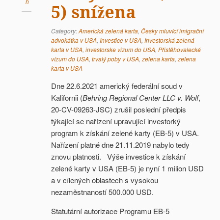
h
5) snížena
Category:
Americká zelená karta
,
Česky mluvící imigrační
advokátka v USA
,
Investice v USA
,
Investorská zelená
karta v USA
,
investorske vizum do USA
,
Přistěhovalecké
vízum do USA
,
trvalý poby v USA
,
zelena karta
,
zelena
karta v USA
Dne 22.6.2021 americký federální soud v
Kalifornii (
Behring Regional Center LLC v. Wolf
,
20-CV-09263-JSC) zrušil poslední předpis
týkající se nařízení upravující investorký
program k získání zelené karty (EB-5) v USA.
Nařízení platné dne 21.11.2019 nabylo tedy
znovu platnosti. Výše investice k získání
zelené karty v USA (EB-5) je nyní 1 milion USD
a v cílených oblastech s vysokou
nezaměstnaností 500.000 USD.
Statutární autorizace Programu EB-5