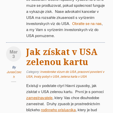
muze se prodluzovat, pokud spolecnost funguje
a vykazuje zisk. Nase advokatni kancelar v
USA ma rozsahle zkusenosti s vyrizenim
investorskych viz do USA.
Obratte se na nas
,
a my Vam s vyrizenim investorskych viz do
USA pomuzeme.
Jak získat v USA
Mar
3
zelenou kartu
By
Category:
investorske vizum do USA
,
pracovni povoleni v
JurasCzec
USA
,
trvaly pobyt v USA
,
zelena karta v USA
h
Existuji v podstate ctyri hlavni zpusoby, jak
zisktat v USA zelenou kartu. Prvni je s pomoci
zamestnavatele
, ktery Vas chce dlouhodobe
zamestnat. Druhy zpusob je prostrednictvim
blizkeho
rodinneho prislusnika
, ktery je bud