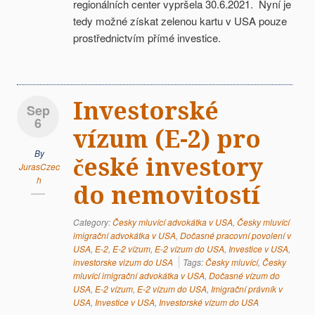
regionálních center vypršela 30.6.2021. Nyní je
tedy možné získat zelenou kartu v USA pouze
prostřednictvím přímé investice.
Investorské
Sep
6
vízum (E-2) pro
By
české investory
JurasCzec
h
do nemovitostí
Category:
Česky mluvící advokátka v USA
,
Česky mluvící
imigrační advokátka v USA
,
Dočasné pracovní povolení v
USA
,
E-2
,
E-2 vízum
,
E-2 vízum do USA
,
Investice v USA
,
investorske vizum do USA
Tags:
Česky mluvící
,
Česky
mluvící imigrační advokátka v USA
,
Dočasné vízum do
USA
,
E-2 vízum
,
E-2 vízum do USA
,
Imigrační právník v
USA
,
Investice v USA
,
Investorské vízum do USA