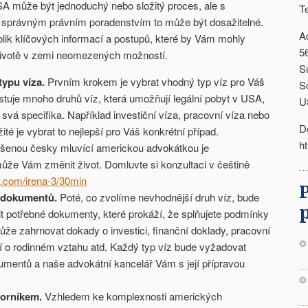
SA může být jednoduchý nebo složitý proces, ale s
T
a správným právním poradenstvím to může být dosažitelné.
A
ik klíčových informací a postupů, které by Vám mohly
5
životě v zemi neomezených možností.
S
typu víza
.
Prvním krokem je vybrat vhodný typ víz pro Váš
S
stuje mnoho druhů víz, která umožňují legální pobyt v USA,
U
svá specifika. Například investiční víza, pracovní víza nebo
D
ité je vybrat to nejlepší pro Váš konkrétní případ.
h
šenou česky mluvící americkou advokátkou je
ůže Vám změnit život. Domluvte si konzultaci v češtině
.com/irena-3/30min
 dokumentů
.
Poté, co zvolíme nevhodnější druh víz, bude
t potřebné dokumenty, které prokáží, že splňujete podmínky
ůže zahrnovat dokady o investici, finanční doklady, pracovní
í o rodinném vztahu atd. Každý typ víz bude vyžadovat
umentů a naše advokátní kancelář Vám s její přípravou
borníkem
.
Vzhledem ke komplexnosti amerických