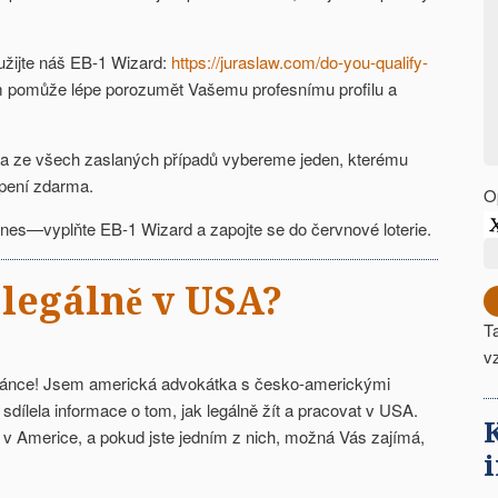
užijte náš EB-1 Wizard:
https://juraslaw.com/do-you-qualify-
ám pomůže lépe porozumět Vašemu profesnímu profilu a
a ze všech zaslaných případů vybereme jeden, kterému
pení zdarma.
O
dnes—vyplňte EB-1 Wizard a zapojte se do červnové loterie.
 legálně v USA?
T
v
tránce! Jsem americká advokátka s česko-americkými
sdílela informace o tom, jak legálně žít a pracovat v USA.
 v Americe, a pokud jste jedním z nich, možná Vás zajímá,