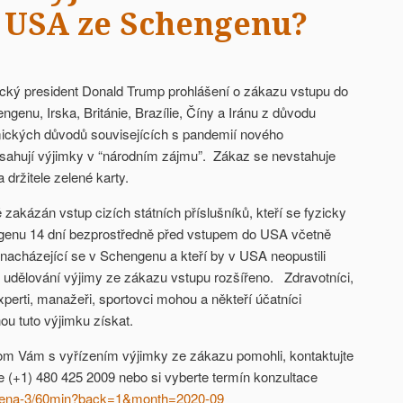
 USA ze Schengenu?
cký president Donald Trump prohlášení o zákazu vstupu do
enu, Irska, Británie, Brazílie, Číny a Iránu z důvodu
ických důvodů souvisejících s pandemií nového
sahují výjimky v “národním zájmu”. Zákaz se nevstahuje
držitele zelené karty.
zakázán vstup cizích státních příslušníků, kteří se fyzicky
genu 14 dní bezprostředně před vstupem do USA včetně
ště nacházející se v Schengenu a kteří by v USA neopustili
o udělování výjimy ze zákazu vstupu rozšířeno. Zdravotníci,
 experti, manažeři, sportovci mohou a někteří účatníci
 tuto výjimku získat.
m Vám s vyřízením výjimky ze zákazu pomohli, kontaktujte
le (+1) 480 425 2009 nebo si vyberte termín konzultace
/irena-3/60min?back=1&month=2020-09