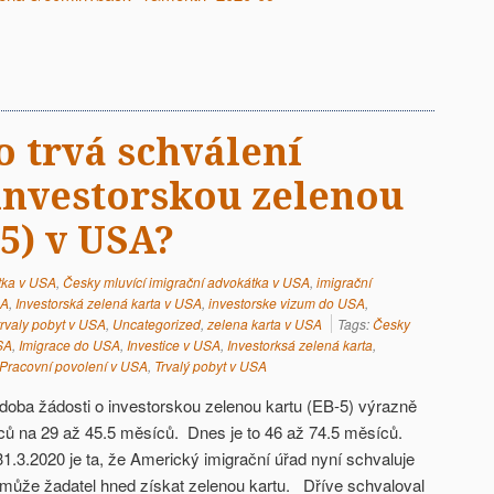
o trvá schválení
 investorskou zelenou
5) v USA?
tka v USA
,
Česky mluvící imigrační advokátka v USA
,
imigrační
SA
,
Investorská zelená karta v USA
,
investorske vizum do USA
,
trvaly pobyt v USA
,
Uncategorized
,
zelena karta v USA
Tags:
Česky
SA
,
Imigrace do USA
,
Investice v USA
,
Investorksá zelená karta
,
Pracovní povolení v USA
,
Trvalý pobyt v USA
doba žádosti o investorskou zelenou kartu (EB-5) výrazně
íců na 29 až 45.5 měsíců. Dnes je to 46 až 74.5 měsíců.
1.3.2020 je ta, že Americký imigrační úřad nyní schvaluje
ě může žadatel hned získat zelenou kartu. Dříve schvaloval