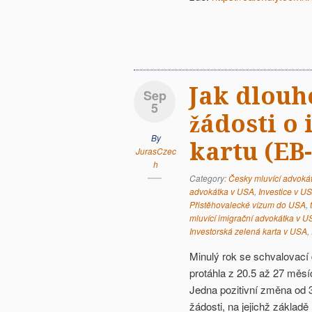
Jak dlouh
Sep
5
žádosti o
By
kartu (EB-
JurasCzec
h
Category:
Česky mluvící advoká
advokátka v USA
,
Investice v U
Přistěhovalecké vízum do USA
,
mluvící imigrační advokátka v U
Investorská zelená karta v USA
,
Minulý rok se schvalovací 
protáhla z 20.5 až 27 měs
Jedna pozitivní změna od 3
žádosti, na jejichž základ