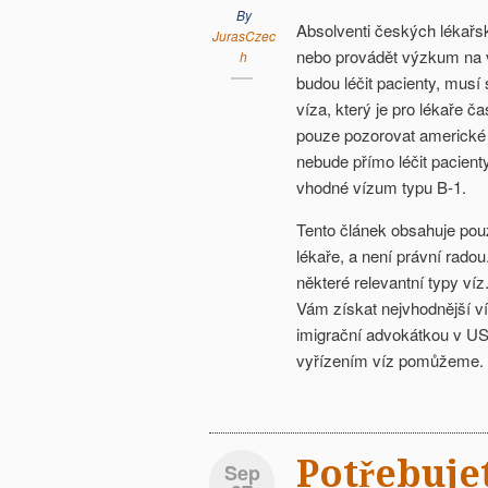
By
Absolventi českých lékařsk
JurasCzec
nebo provádět výzkum na 
h
budou léčit pacienty, musí 
víza, který je pro lékaře 
pouze pozorovat americké 
nebude přímo léčit pacient
vhodné vízum typu B-1.
Tento článek obsahuje pou
lékaře, a není právní rado
některé relevantní typy v
Vám získat nejvhodnější v
imigrační advokátkou v U
vyřízením víz pomůžeme.
Potřebuje
Sep