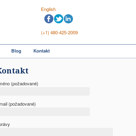
English
(+1) 480-425-2009
Blog
Kontakt
Kontakt
méno (požadované)
mail (požadované)
právy