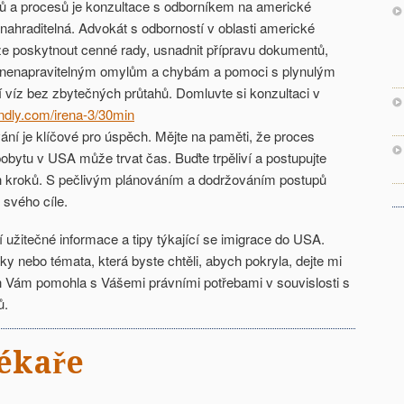
ů a procesů je konzultace s odborníkem na americké
nahraditelná. Advokát s odborností v oblasti americké
 poskytnout cenné rady, usnadnit přípravu dokumentů,
 nenapravitelným omylům a chybám a pomoci s plynulým
 víz bez zbytečných průtahů. Domluvte si konzultaci v
dly.com/irena-3/30min
ní je klíčové pro úspěch. Mějte na paměti, že proces
pobytu v USA může trvat čas. Buďte trpěliví a postupujte
 kroků. S pečlivým plánováním a dodržováním postupů
svého cíle.
ší užitečné informace a tipy týkající se imigrace do USA.
y nebo témata, která byste chtěli, abych pokryla, dejte mi
h Vám pomohla s Vášemi právními potřebami v souvislosti s
ů.
lékaře