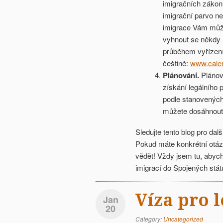
imigračních zákon
imigrační parvo ne
imigrace Vám může
vyhnout se někdy
průběhem vyřízení
češtině:
www.calen
Plánování
.
Plánová
získání legálního 
podle stanovených
můžete dosáhnout 
Sledujte tento blog pro dal
Pokud máte konkrétní otázk
vědět! Vždy jsem tu, abyc
imigrací do Spojených stát
Víza pro 
Jan
20
Category:
Uncategorized