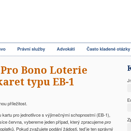
ávo
Právní služby
Advokáti
Často kladené otázky
Pro Bono Loterie
karet typu EB-1
J
E
ou příležitost.
 kartu pro jednotlivce s výjimečnými schopnostmi (EB-1),
Z
íce června, vybereme jeden případ, který zpracujeme
pro
platků. Pokud zvažujete podání žádosti, teď je ten správný