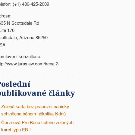
elefon: (+1) 480-425-2009
dresa:
635 N Scottsdale Rd
uite 170
cottsdale, Arizona 85250
SA
omluvení konzultace:
ttp://www.juraslaw.com/irena-3
Poslední
publikované články
Zelená karta bez pracovní nabídky
schválena během několika týdnů
Červnová Pro Bono Loterie zelených
karet typu EB-1