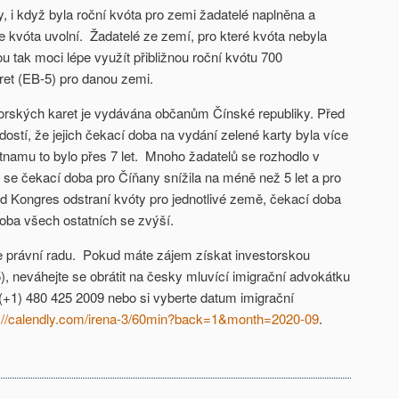
y, i když byla roční kvóta pro zemi žadatelé naplněna a
e kvóta uvolní. Žadatelé ze zemí, pro které kvóta nebyla
 tak moci lépe využít přibližnou roční kvótu 700
ret (EB-5) pro danou zemi.
orských karet je vydávána občanům Čínské republiky. Před
ostí, že jejich čekací doba na vydání zelené karty byla více
tnamu to bylo přes 7 let. Mnoho žadatelů se rozhodlo v
 se čekací doba pro Číňany snížila na méně než 5 let a pro
d Kongres odstraní kvóty pro jednotlivé země, čekací doba
oba všech ostatních se zvýší.
e právní radu. Pokud máte zájem získat investorskou
, neváhejte se obrátit na česky mluvící imigrační advokátku
(+1) 480 425 2009 nebo si vyberte datum imigrační
s://calendly.com/irena-3/60min?back=1&month=2020-09
.