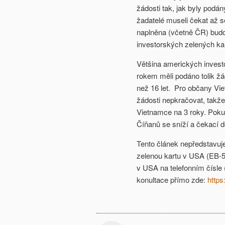
žádosti tak, jak byly podán
žadatelé museli čekat až s
naplněna (včetně ČR) budou
investorských zelených ka
Většina amerických invest
rokem měli podáno tolik žád
než 16 let. Pro občany Vie
žádosti nepkračovat, takže
Vietnamce na 3 roky. Poku
Číňanů se sníží a čekací d
Tento článek nepředstavuj
zelenou kartu v USA (EB-5)
v USA na telefonním čísle 
konultace přímo zde:
http