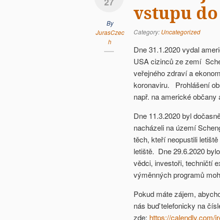
27
vstupu do
By
Category:
Uncategorized
JurasCzec
h
Dne 31.1.2020 vydal ameri
USA cizinců ze zemí Scheng
veřejného zdraví a ekonom
koronaviru. Prohlášení ob
např. na americké občany a 
Dne 11.3.2020 byl dočasně 
nacházeli na území Schen
těch, kteří neopustili leti
letiště. Dne 29.6.2020 byl
vědci, investoři, techničtí
výměnných programů mohou
Pokud máte zájem, abycho
nás buď telefonicky na čís
zde:
https://calendly.com