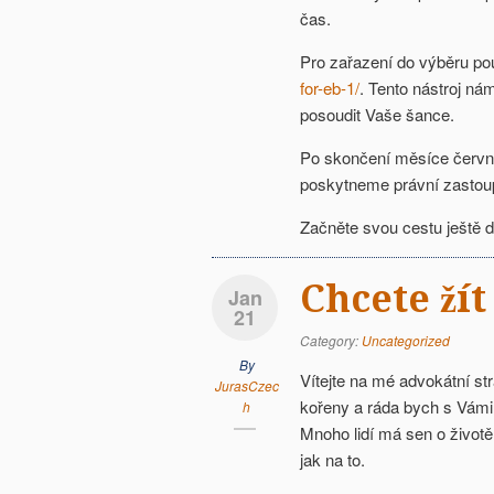
čas.
Pro zařazení do výběru po
for-eb-1/
. Tento nástroj n
posoudit Vaše šance.
Po skončení měsíce červn
poskytneme právní zastou
Začněte svou cestu ještě 
Chcete žít
Jan
21
Category:
Uncategorized
By
Vítejte na mé advokátní s
JurasCzec
kořeny a ráda bych s Vámi 
h
Mnoho lidí má sen o životě
jak na to.