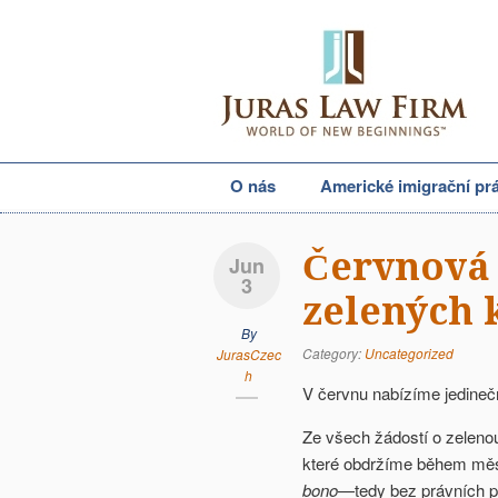
O nás
Americké imigrační pr
Červnová 
Jun
3
zelených 
By
Category:
Uncategorized
JurasCzec
h
V červnu nabízíme jedinečn
Ze všech žádostí o zelenou
které obdržíme během měs
bono
—tedy bez právních po