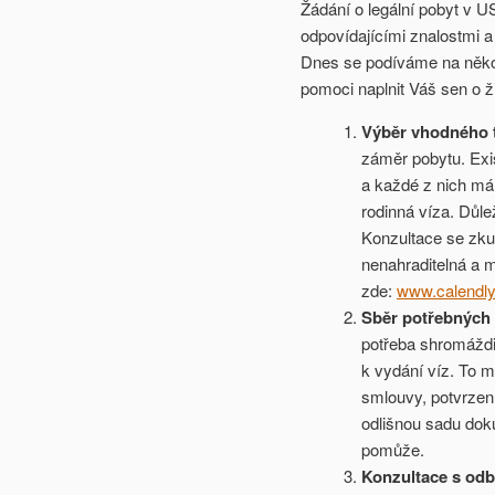
Žádání o legální pobyt v U
odpovídajícími znalostmi 
Dnes se podíváme na někol
pomoci naplnit Váš sen o 
Výběr vhodného 
záměr pobytu. Exi
a každé z nich má 
rodinná víza. Důlež
Konzultace se zku
nenahraditelná a m
zde:
www.calendly
Sběr potřebných
potřeba shromáždi
k vydání víz. To m
smlouvy, potvrzen
odlišnou sadu dok
pomůže.
Konzultace s od