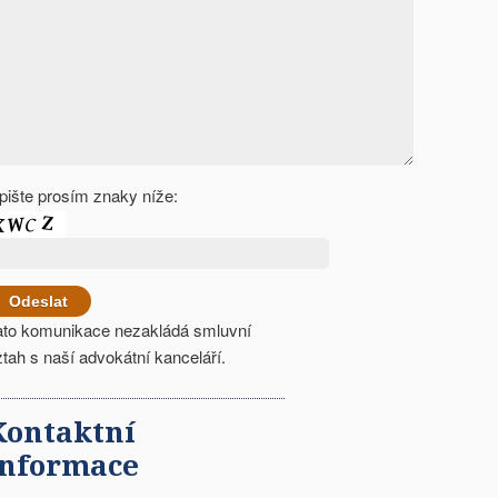
pište prosím znaky níže:
ato komunikace nezakládá smluvní
ztah s naší advokátní kanceláří.
Kontaktní
informace