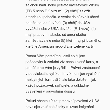
zelenou kartu nebo pětileté investorské vízum
(EB-5 nebo E-2 vízum), (2) chtějí založit
americkou pobočku a vyslat do ní své klíčové
zaměstnance (L víza), (3) chtějí do USA
vyvážet nebo z USA dovážet (E-1 víza), (4)
mají pracovní nabídku od amerického
zaměstnavatele nebo (5) kteří mají příbuzného,
který je Američan nebo držitel zelené karty.
Potom Vám poradíme, jestli splňujete
požadavky k získání víz nebo zelené karty, a
pomůžeme Vám je vyřídit. Právní zastoupení
v souvislosti s vyřízením víz není jen vyplnění
nezbytných formulářů, ale také doložení, jak
každý požadavek splňujete, a důkladné
vysvětlení v průvodním dopisu.
Pokud chcete získat pracovní povolení v USA,
zavolejte zkušené česky mluvící imigrační