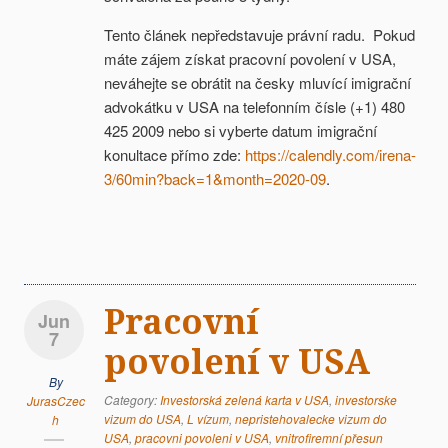
Tento článek nepředstavuje právní radu. Pokud
máte zájem získat pracovní povolení v USA,
neváhejte se obrátit na česky mluvící imigrační
advokátku v USA na telefonním čísle (+1) 480
425 2009 nebo si vyberte datum imigrační
konultace přímo zde:
https://calendly.com/irena-
3/60min?back=1&month=2020-09
.
Pracovní
Jun
7
povolení v USA
By
Category:
Investorská zelená karta v USA
,
investorske
JurasCzec
vizum do USA
,
L vízum
,
nepristehovalecke vizum do
h
USA
,
pracovni povoleni v USA
,
vnitrofiremní přesun