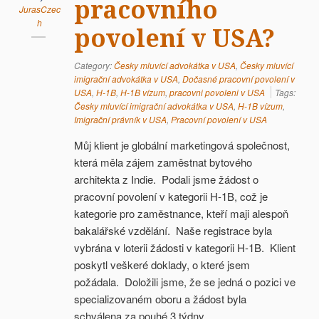
pracovního
JurasCzec
h
povolení v USA?
Category:
Česky mluvící advokátka v USA
,
Česky mluvící
imigrační advokátka v USA
,
Dočasné pracovní povolení v
USA
,
H-1B
,
H-1B vízum
,
pracovni povoleni v USA
Tags:
Česky mluvící imigrační advokátka v USA
,
H-1B vízum
,
Imigrační právník v USA
,
Pracovní povolení v USA
Můj klient je globální marketingová společnost,
která měla zájem zaměstnat bytového
architekta z Indie. Podali jsme žádost o
pracovní povolení v kategorii H-1B, což je
kategorie pro zaměstnance, kteří maji alespoň
bakalářské vzdělání. Naše registrace byla
vybrána v loterii žádosti v kategorii H-1B. Klient
poskytl veškeré doklady, o které jsem
požádala. Doložili jsme, že se jedná o pozici ve
specializovaném oboru a žádost byla
schválena za pouhé 3 týdny.