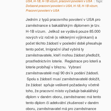
USA
,
H-1B
,
H-1B vízum
,
pracovni povoleni v USA
Tags:
Dočasné pracovní povolení v USA
,
H-1B
,
H-1B vízum
,
Pracovní povolení v USA
Jedním z typů pracovního povolení v USA pro
zaměstnance s bakalářským diplomem je tzv.
H-1B vízum. Jelikož se vydává pouze 85.000
nových víz ročně (s některými výjimkami) a
počet těchto žádostí v poslední době přesahuje
tento počet, Imigrační úřad vybírá ty
zaměstnavatele, kteří mohou žádost předložit,
prostřednictvím loterie. Registrace pro loterii a
loterie probíhají v březnu. Vybraní
zaměstnavatelé mají 90 dní k podání žádosti.
Spolu s žádostí musí zaměstnavatelé doložit,
že žádost spňuje veškeré požadavky včetně
toho, že pracovní místo vyžaduje bakalářský
diplom v daném oboru, zaměstnanec má tento
tento diplom či adekvátní zkušenost v daném
oboru, zaměstnavatel má pro zaměstnance