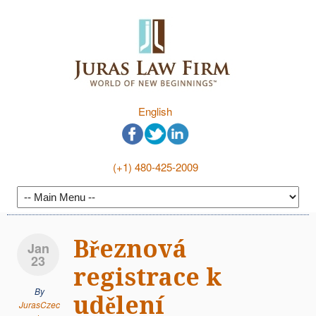
English
(+1) 480-425-2009
Březnová
Jan
23
registrace k
By
udělení
JurasCzec