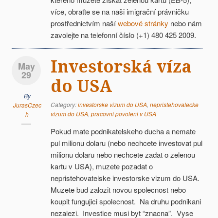
více, obraťte se na naši imigrační právničku
prostřednictvím naší
webové stránky
nebo nám
zavolejte na telefonní číslo (+1) 480 425 2009.
Investorská víza
May
29
do USA
By
Category:
investorske vizum do USA
,
nepristehovalecke
JurasCzec
vizum do USA
,
pracovni povoleni v USA
h
Pokud mate podnikatelskeho ducha a nemate
pul milionu dolaru (nebo nechcete investovat pul
milionu dolaru nebo nechcete zadat o zelenou
kartu v USA), muzete pozadat o
nepristehovatelske investorske vizum do USA.
Muzete bud zalozit novou spolecnost nebo
koupit fungujici spolecnost. Na druhu podnikani
nezalezi. Investice musi byt “znacna”. Vyse