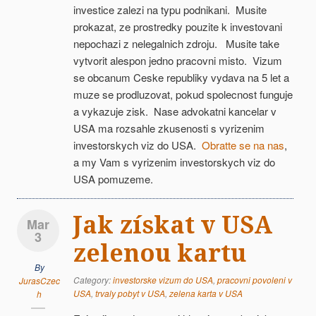
investice zalezi na typu podnikani. Musite
prokazat, ze prostredky pouzite k investovani
nepochazi z nelegalnich zdroju. Musite take
vytvorit alespon jedno pracovni misto. Vizum
se obcanum Ceske republiky vydava na 5 let a
muze se prodluzovat, pokud spolecnost funguje
a vykazuje zisk. Nase advokatni kancelar v
USA ma rozsahle zkusenosti s vyrizenim
investorskych viz do USA.
Obratte se na nas
,
a my Vam s vyrizenim investorskych viz do
USA pomuzeme.
Jak získat v USA
Mar
3
zelenou kartu
By
Category:
investorske vizum do USA
,
pracovni povoleni v
JurasCzec
USA
,
trvaly pobyt v USA
,
zelena karta v USA
h