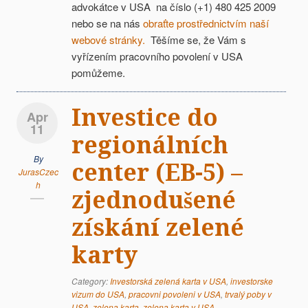
advokátce v USA na číslo (+1) 480 425 2009
nebo se na nás
obraťte prostřednictvím naší
webové stránky.
Těšíme se, že Vám s
vyřízením pracovního povolení v USA
pomůžeme.
Investice do
Apr
11
regionálních
By
center (EB-5) –
JurasCzec
h
zjednodušené
získání zelené
karty
Category:
Investorská zelená karta v USA
,
investorske
vizum do USA
,
pracovni povoleni v USA
,
trvalý poby v
USA
,
zelena karta
,
zelena karta v USA