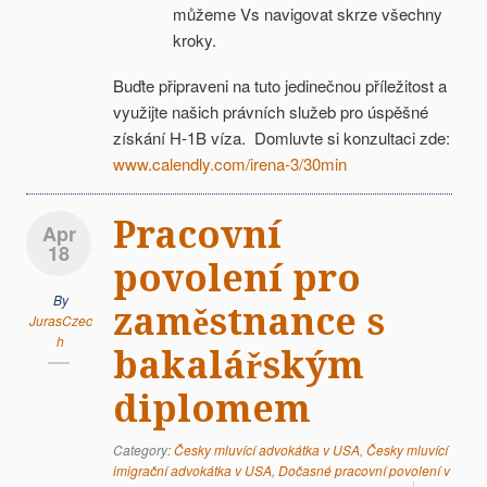
můžeme Vs navigovat skrze všechny
kroky.
Buďte připraveni na tuto jedinečnou příležitost a
využijte našich právních služeb pro úspěšné
získání H-1B víza. Domluvte si konzultaci zde:
www.calendly.com/irena-3/30min
Pracovní
Apr
18
povolení pro
By
zaměstnance s
JurasCzec
h
bakalářským
diplomem
Category:
Česky mluvící advokátka v USA
,
Česky mluvící
imigrační advokátka v USA
,
Dočasné pracovní povolení v