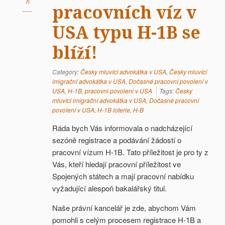
h
pracovních víz v
USA typu H-1B se
blíží!
Category:
Česky mluvící advokátka v USA
,
Česky mluvící
imigrační advokátka v USA
,
Dočasné pracovní povolení v
USA
,
H-1B
,
pracovni povoleni v USA
Tags:
Česky
mluvící imigrační advokátka v USA
,
Dočasné pracovní
povolení v USA
,
H-1B loterie
,
H-B
Ráda bych Vás informovala o nadcházející
sezóně registrace a podávání žádostí o
pracovní vízum H-1B. Tato příležitost je pro ty z
Vás, kteří hledají pracovní příležitost ve
Spojených státech a mají pracovní nabídku
vyžadující alespoň bakalářský titul.
Naše právní kancelář je zde, abychom Vám
pomohli s celým procesem registrace H-1B a