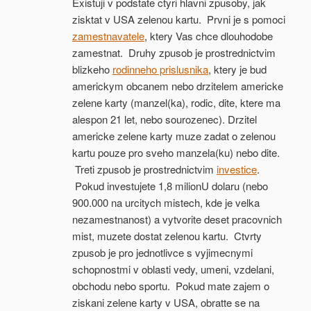
Existuji v podstate ctyri hlavni zpusoby, jak
zisktat v USA zelenou kartu. Prvni je s pomoci
zamestnavatele
, ktery Vas chce dlouhodobe
zamestnat. Druhy zpusob je prostrednictvim
blizkeho
rodinneho prislusnika
, ktery je bud
americkym obcanem nebo drzitelem americke
zelene karty (manzel(ka), rodic, dite, ktere ma
alespon 21 let, nebo sourozenec). Drzitel
americke zelene karty muze zadat o zelenou
kartu pouze pro sveho manzela(ku) nebo dite.
Treti zpusob je prostrednictvim
investice
.
Pokud investujete 1,8 milionU dolaru (nebo
900.000 na urcitych mistech, kde je velka
nezamestnanost) a vytvorite deset pracovnich
mist, muzete dostat zelenou kartu. Ctvrty
zpusob je pro jednotlivce s vyjimecnymi
schopnostmi v oblasti vedy, umeni, vzdelani,
obchodu nebo sportu. Pokud mate zajem o
ziskani zelene karty v USA, obratte se na