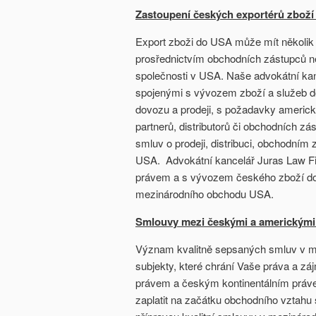
Zastoupení českých exportérů zboží
Export zboži do USA může mít několik 
prosřednictvím obchodních zástupců ne
společnosti v USA. Naše advokátní ka
spojenými s vývozem zboží a služeb do
dovozu a prodeji, s požadavky americk
partnerů, distributorů či obchodních z
smluv o prodeji, distribuci, obchodní
USA. Advokátní kancelář Juras Law F
právem a s vývozem českého zboží 
mezinárodního obchodu USA.
Smlouvy mezi českými a americkými
Význam kvalitně sepsaných smluv v 
subjekty, které chrání Vaše práva a z
právem a českým kontinentálním právem
zaplatit na začátku obchodního vztahu