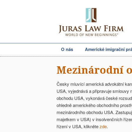
O nás
Americké imigrační pr
Mezinárodní 
Česky mluvící americká advokátní kan
USA, vyjednává a připravuje smlouvy 
obchodu USA, vykonává české rozsudk
ohledně amerického obchodního prostře
mezinárodního obchodu USA. Zastupujem
majetkem v USA) v insolvenčních řízen
řízení v USA, klikněte
zde
.