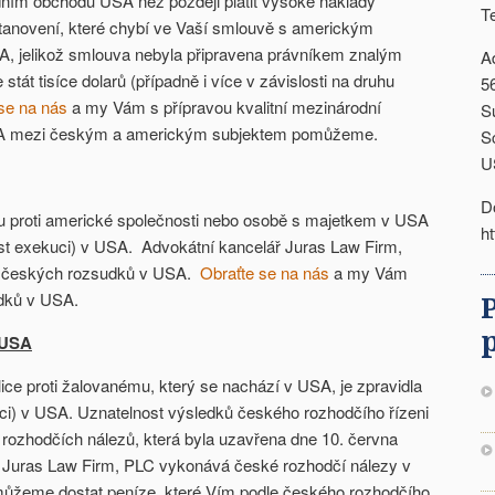
dním obchodu USA než později platit vysoké náklady
T
tanovení, které chybí ve Vaší smlouvě s americkým
, jelikož smlouva nebyla připravena právníkem znalým
A
át tisíce dolarů (případně i více v závislosti na druhu
5
se na nás
a my Vám s přípravou kvalitní mezinárodní
S
A mezi českým a americkým subjektem pomůžeme.
S
U
D
 proti americké společnosti nebo osobě s majetkem v USA
h
ést exekuci) v USA. Advokátní kancelář Juras Law Firm,
m českých rozsudků v USA.
Obraťte se na nás
a my Vám
dků v USA.
 USA
ce proti žalovanému, který se nachází v USA, je zpravidla
ci) v USA. Uznatelnost výsledků českého rozhodčího řízeni
 rozhodčích nálezů, která byla uzavřena dne 10. června
 Juras Law Firm, PLC vykonává české rozhodčí nálezy v
žeme dostat peníze, které Vím podle českého rozhodčího