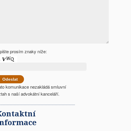
pište prosím znaky níže:
ato komunikace nezakládá smluvní
ztah s naší advokátní kanceláří.
Kontaktní
informace