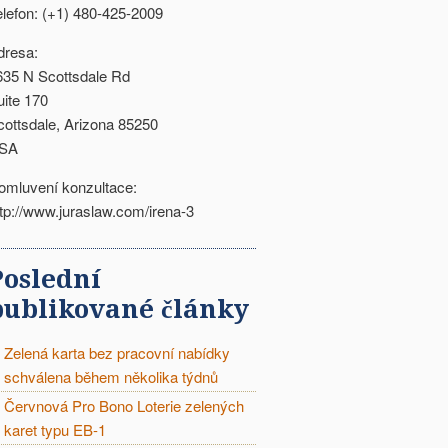
elefon: (+1) 480-425-2009
dresa:
635 N Scottsdale Rd
uite 170
cottsdale, Arizona 85250
SA
omluvení konzultace:
ttp://www.juraslaw.com/irena-3
Poslední
publikované články
Zelená karta bez pracovní nabídky
schválena během několika týdnů
Červnová Pro Bono Loterie zelených
karet typu EB-1