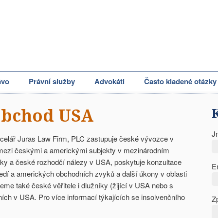
ávo
Právní služby
Advokáti
Často kladené otázky
obchod USA
J
celář Juras Law Firm, PLC zastupuje české vývozce v
mezi českými a americkými subjekty v mezinárodním
y a české rozhodčí nálezy v USA, poskytuje konzultace
E
dí a amerických obchodních zvyků a další úkony v oblasti
e také české věřitele i dlužníky (žijící v USA nebo s
ích v USA. Pro více informací týkajících se insolvenčního
Z