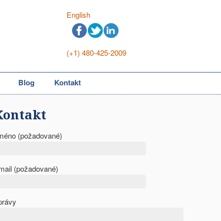
English
(+1) 480-425-2009
Blog
Kontakt
Kontakt
méno (požadované)
mail (požadované)
právy