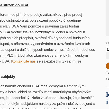
 a služeb do USA
forem: od přímého prodeje zákazníkovi, přes prodej
bo distributorů až po založení pobočky či dceřinné
ncelá v USA Vám pomůže s právními záležitostmi
 USA včetné získáni nezbytných licencí a povolení k
ých celních předpisů, oveření důvěryhodnosti budoucích
O
ástupců, s připravou, vyjednáváním a uzavřením kvalitních
m zastoupení a dalších typech smluv v mezinárodním obchodu
irm, PLC má bohatou zkušenost s americkým i českým
do USA.
Kontaktujte nás
se záležitostmi tykajicimi se
T
 subjekty
v
mezinárním obchodu USA mezi ceskými a americkými
ájmy a berou ohled na rozdíly mezi americkým obyčejovým
, je neocenitelný. Naše zkušenost ukazuje, že je levnější
 s americkým subjektem náklady za právní služby spojené s