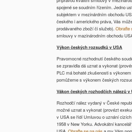
přípravou kvalitní smlouvy v mezináro
spojené se soudním řízením. Jedno us
subjektem v mezinárdním obchodu USA
českého i amerického práva, Vás může st
prodávaného zboží či služeb).
Obraťte 
smlouvy v mazinárodním obchodu US
Výkon českých rozsudků v USA
Pravomocné rozhodnutí českého soudu
se zpravidla dá uznat a vykonat (prov
PLC má bohaté zkušenosti s výkone
pomůžeme s výkonem českých rozsu
Vákon českých rozhodčích nálezů v
Rozhodčí nález vydaný v České republi
možné uznat a vykonat (provézt exeku
v USA se řídí Umluvou o uznání cizích
1958 v New Yorku. Advokátní kancelář
USA.
Obraťte se na nás
a my Vám pomů