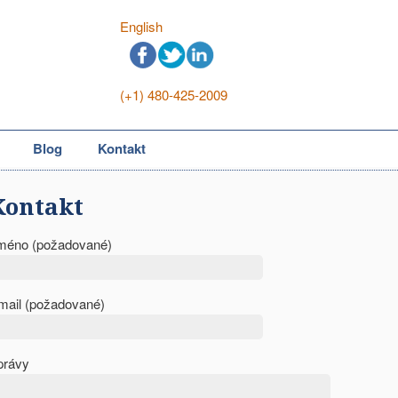
English
(+1) 480-425-2009
Blog
Kontakt
Kontakt
méno (požadované)
mail (požadované)
právy