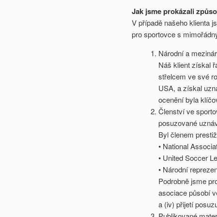
Jak jsme prokázali způso
V případě našeho klienta js
pro sportovce s mimořádn
Národní a mezinár
Náš klient získal 
střelcem ve své ro
USA, a získal uzná
ocenění byla klíčo
Členství ve sport
posuzované uznáv
Byl členem prestiž
• National Associat
• United Soccer L
• Národní repreze
Podrobně jsme proká
asociace působí ve
a (iv) přijetí posu
Publikované materi