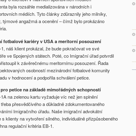
enta byla rozsáhle medializována v národních i
tovních médiích. Tyto články zdůraznily jeho milníky,
y, týmové angažmá a ocenění – čímž bylo prokázáno
ria.
í fotbalové kariéry v USA a meritorní posouzení
1, náš klient prokázal, že bude pokračovat ve své
iéře ve Spojených státech. Poté, co Imigrační úřad potvrdil
í, přistoupil k závěrečnému meritornímu posouzení. Řada
pektovaných osobností mezinárodní fotbalové komunity
du v hodnocení a podpořila schválení petice.
e pro petice na základě mimořádných schopností
1A na zelenou kartu vyžaduje víc než jen splnění
e třeba přesvědčivého a důkladně zdokumentovaného
váními Imigračního úřadu. Naše imigrační advokátní
 s klienty na vytvoření silného, individuálně přizpůsobeného
hna regulační kritéria EB-1.