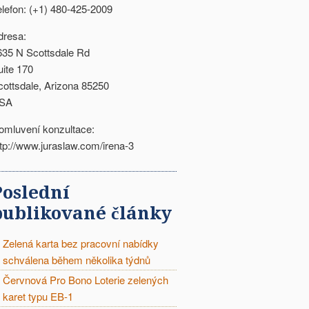
elefon: (+1) 480-425-2009
dresa:
635 N Scottsdale Rd
uite 170
cottsdale, Arizona 85250
SA
omluvení konzultace:
ttp://www.juraslaw.com/irena-3
Poslední
publikované články
Zelená karta bez pracovní nabídky
schválena během několika týdnů
Červnová Pro Bono Loterie zelených
karet typu EB-1