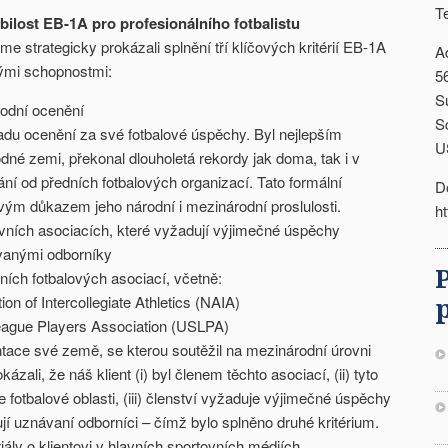
T
bilost EB-1A pro profesionálního fotbalistu
me strategicky prokázali splnění tří klíčových kritérií EB-1A
A
ými schopnostmi:
5
S
odní ocenění
S
řadu ocenění za své fotbalové úspěchy. Byl nejlepším
U
dné zemi, překonal dlouholetá rekordy jak doma, tak i v
ní od předních fotbalových organizací. Tato formální
D
vým důkazem jeho národní i mezinárodní proslulosti.
h
ovních asociacích, které vyžadují výjimečné úspěchy
anými odborníky
ních fotbalových asociací, včetně:
ion of Intercollegiate Athletics (NAIA)
eague Players Association (USLPA)
ntace své země, se kterou soutěžil na mezinárodní úrovni
zali, že náš klient (i) byl členem těchto asociací, (ii) tyto
 fotbalové oblasti, (iii) členství vyžaduje výjimečné úspěchy
zují uznávaní odborníci – čímž bylo splněno druhé kritérium.
ály o klientovi v hlavních sportovních médiích