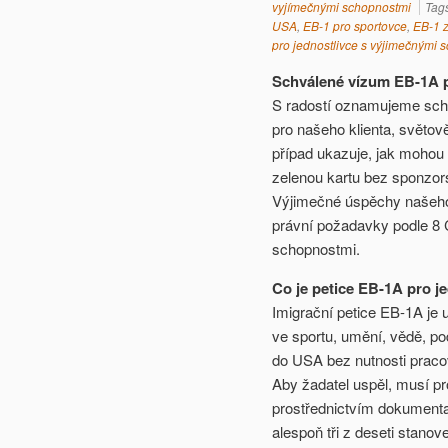
vyjímečnými schopnostmi
Tag
USA
,
EB-1 pro sportovce
,
EB-1 z
pro jednostlivce s výjimečnými 
Schválené vízum EB-1A p
S radostí oznamujeme schv
pro našeho klienta, světov
případ ukazuje, jak mohou
zelenou kartu bez sponzor
Výjimečné úspěchy našeho k
právní požadavky podle 8 C
schopnostmi.
Co je petice EB-1A pro 
Imigrační petice EB-1A je 
ve sportu, umění, vědě, po
do USA bez nutnosti praco
Aby žadatel uspěl, musí pr
prostřednictvím dokument
alespoň tři z deseti stanove