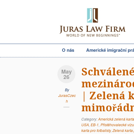
O nás
Americké imigrační pr
Schválené
May
26
mezinárod
By
| Zelená 
JurasCzec
h
mimořádn
Category:
Americká zelená kart
USA
,
EB-1
,
Přistěhovalecké ví
karta pro fotbalisty
,
Zelená karta