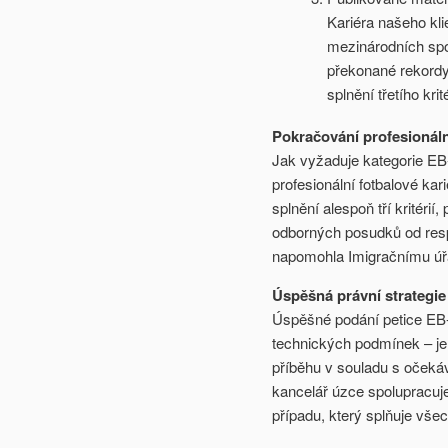
Kariéra našeho kli
mezinárodních spor
překonané rekord
splnění třetího krité
Pokračování profesionáln
Jak vyžaduje kategorie EB-
profesionální fotbalové kar
splnění alespoň tří kritéri
odborných posudků od res
napomohla Imigračnímu úřa
Úspěšná právní strategi
Úspěšné podání petice EB-
technických podmínek – j
příběhu v souladu s očeká
kancelář úzce spolupracuje
případu, který splňuje všec