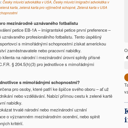
s:
Česky mluvící advokátka v USA
,
Česky mluvící imigrační advokátka v
elená karta
,
zelená karta pro výjimečně schopné
,
Zelená karta v USA
schopnostmi
ro mezinárodně uznávaného fotbalistu
álení petice EB-1A – imigrantské petice první preference –
ě uznávaného profesionálního fotbalistu. Tento úspěšný
 sportovci s mimořádnými schopnostmi získat americkou
O
ství zaměstnavatele nebo pracovní nabídky.
lienta na národní i mezinárodní úrovni splnily přísné
.F.R. § 204.5(h)(3) pro jednotlivce s mimořádnými
jednotlivce s mimořádnými schopnostmi?
T
určena pro osoby, které patří ke špičce svého oboru – ať už
v
dnikání nebo vzdělávání. Nabízí přímou cestu k zelené kartě
vní nabídky.
okázat trvalé národní nebo mezinárodní uznání
ace o významném mezinárodním ocenění, nebo splnit
ných kritérií.