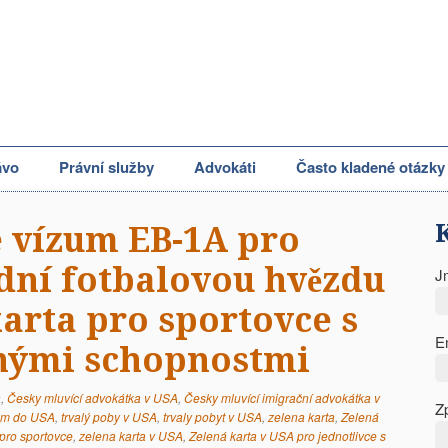
ávo
Právní služby
Advokáti
Často kladené otázky
 vízum EB-1A pro
ní fotbalovou hvězdu
J
karta pro sportovce s
E
ými schopnostmi
a
,
Česky mluvící advokátka v USA
,
Česky mluvící imigrační advokátka v
Z
zum do USA
,
trvalý poby v USA
,
trvaly pobyt v USA
,
zelena karta
,
Zelená
 pro sportovce
,
zelena karta v USA
,
Zelená karta v USA pro jednotlivce s