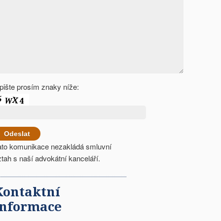
pište prosím znaky níže:
ato komunikace nezakládá smluvní
ztah s naší advokátní kanceláří.
Kontaktní
informace