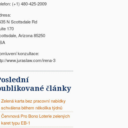
elefon: (+1) 480-425-2009
dresa:
635 N Scottsdale Rd
uite 170
cottsdale, Arizona 85250
SA
omluvení konzultace:
ttp://www.juraslaw.com/irena-3
Poslední
publikované články
Zelená karta bez pracovní nabídky
schválena během několika týdnů
Červnová Pro Bono Loterie zelených
karet typu EB-1