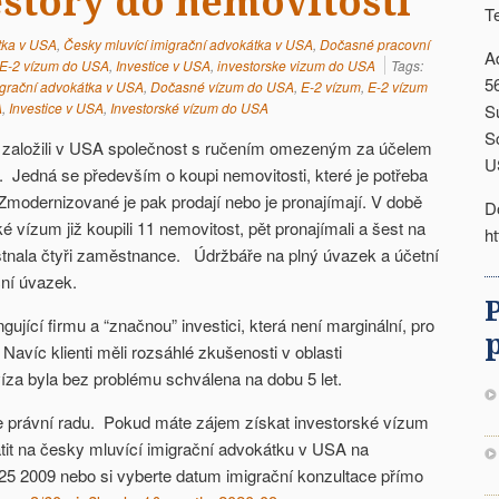
estory do nemovitostí
T
tka v USA
,
Česky mluvící imigrační advokátka v USA
,
Dočasné pracovní
A
E-2 vízum do USA
,
Investice v USA
,
investorske vizum do USA
Tags:
5
igrační advokátka v USA
,
Dočasné vízum do USA
,
E-2 vízum
,
E-2 vízum
A
,
Investice v USA
,
Investorské vízum do USA
S
S
R, založili v USA společnost s ručením omezeným za účelem
U
. Jedná se především o koupi nemovitosti, které je potřeba
modernizované je pak prodají nebo je pronajímají. V době
D
é vízum již koupili 11 nemovitost, pět pronajímali a šest na
h
nala čtyři zaměstnance. Údržbáře na plný úvazek a účetní
ční úvazek.
ující firmu a “značnou” investici, která není marginální, pro
Navíc klienti měli rozsáhlé zkušenosti v oblasti
íza byla bez problému schválena na dobu 5 let.
e právní radu. Pokud máte zájem získat investorské vízum
átit na česky mluvící imigrační advokátku v USA na
425 2009 nebo si vyberte datum imigrační konzultace přímo