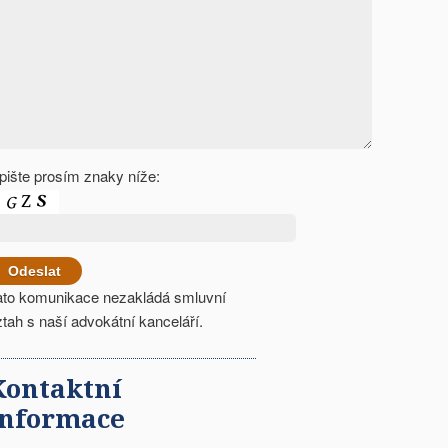
pište prosím znaky níže:
ato komunikace nezakládá smluvní
ztah s naší advokátní kanceláří.
Kontaktní
informace