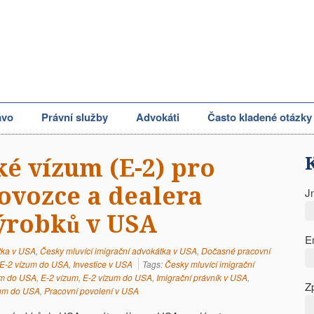
ávo
Právní služby
Advokáti
Často kladené otázky
ké vízum (E-2) pro
ovozce a dealera
J
ýrobků v USA
E
tka v USA
,
Česky mluvící imigrační advokátka v USA
,
Dočasné pracovní
E-2 vízum do USA
,
Investice v USA
Tags:
Česky mluvící imigrační
um do USA
,
E-2 vízum
,
E-2 vízum do USA
,
Imigrační právník v USA
,
Z
zum do USA
,
Pracovní povolení v USA