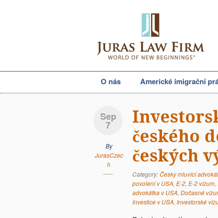
O nás
Americké imigrační pr
Investors
Sep
7
českého d
By
českých v
JurasCzec
h
Category:
Česky mluvící advoká
povolení v USA
,
E-2
,
E-2 vízum
,
advokátka v USA
,
Dočasné víz
Investice v USA
,
Investorské ví