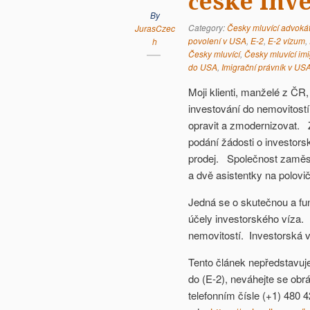
české inv
By
Category:
Česky mluvící advoká
JurasCzec
povolení v USA
,
E-2
,
E-2 vízum
,
h
Česky mluvící
,
Česky mluvící im
do USA
,
Imigrační právník v US
Moji klienti, manželé z Č
investování do nemovitostí
opravit a zmodernizovat. Z
podání žádosti o investorsk
prodej. Společnost zaměst
a dvě asistentky na polovi
Jedná se o skutečnou a fung
účely investorského víza. 
nemovitostí. Investorská v
Tento článek nepředstavuj
do (E-2), neváhejte se obr
telefonním čísle (+1) 480 