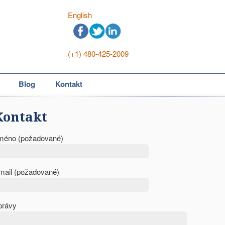
English
(+1) 480-425-2009
Blog
Kontakt
Kontakt
méno (požadované)
mail (požadované)
právy