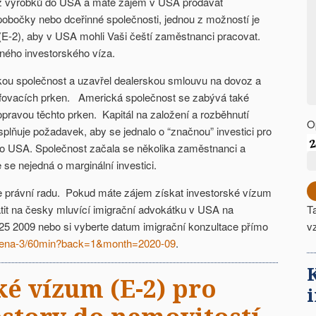
z výrobků do USA a máte zájem v USA prodávat
pobočky nebo dceřinné společnosti, jednou z možností je
/(E-2), aby v USA mohli Vaši čeští zaměstnanci pracovat.
šného investorského víza.
ickou společnost a uzavřel dealerskou smlouvu na dovoz a
rfovacích prken. Americká společnost se zabývá také
pravou těchto prken. Kapitál na založení a rozběhnutí
O
 splňuje požadavek, aby se jednalo o “značnou” investici pro
do USA. Společnost začala se několika zaměstnanci a
 se nejedná o marginální investici.
e právní radu. Pokud máte zájem získat investorské vízum
átit na česky mluvící imigrační advokátku v USA na
T
425 2009 nebo si vyberte datum imigrační konzultace přímo
v
/irena-3/60min?back=1&month=2020-09
.
ké vízum (E-2) pro