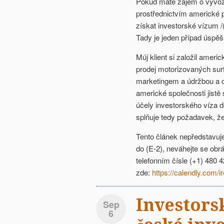
Pokud máte zájem o vývo
prostřednictvím americké 
získat investorské vízum 
Tady je jeden případ úspě
Múj klient si založil amer
prodej motorizovaných su
marketingem a údržbou a o
americké společnosti jistě
účely investorského víza 
splňuje tedy požadavek, že
Tento článek nepředstavuj
do (E-2), neváhejte se obr
telefonním čísle (+1) 480 
zde:
https://calendly.com
Investors
Sep
6