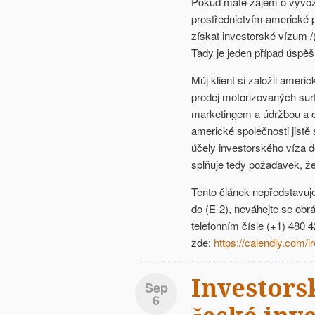
Pokud máte zájem o vývo
prostřednictvím americké 
získat investorské vízum 
Tady je jeden případ úspě
Múj klient si založil amer
prodej motorizovaných su
marketingem a údržbou a o
americké společnosti jistě
účely investorského víza 
splňuje tedy požadavek, že
Tento článek nepředstavuj
do (E-2), neváhejte se obr
telefonním čísle (+1) 480 
zde:
https://calendly.com
Investors
Sep
6