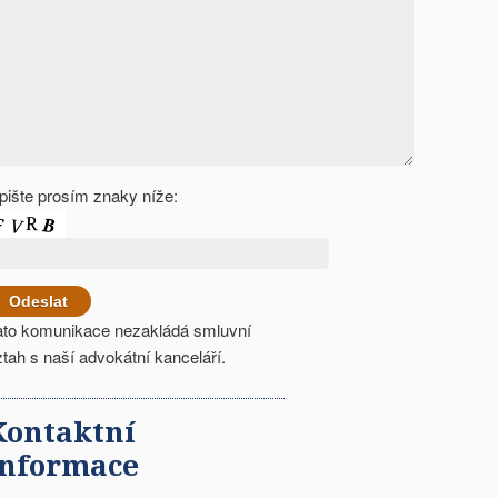
pište prosím znaky níže:
ato komunikace nezakládá smluvní
ztah s naší advokátní kanceláří.
Kontaktní
informace