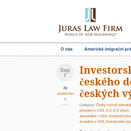
O nás
Americké imigrační pr
Investors
Sep
7
českého d
By
českých v
JurasCzec
h
Category:
Česky mluvící advoká
povolení v USA
,
E-2
,
E-2 vízum
,
advokátka v USA
,
Dočasné víz
Investice v USA
,
Investorské ví