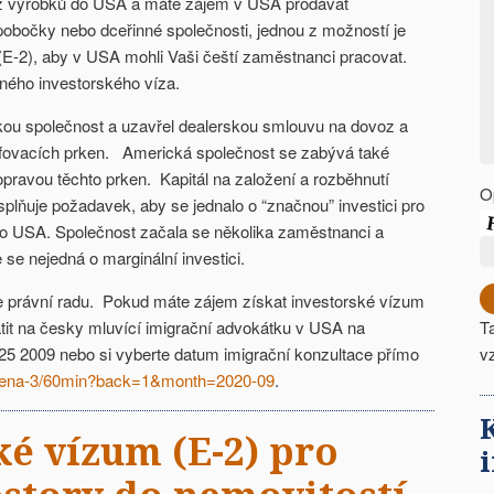
z výrobků do USA a máte zájem v USA prodávat
pobočky nebo dceřinné společnosti, jednou z možností je
/(E-2), aby v USA mohli Vaši čeští zaměstnanci pracovat.
šného investorského víza.
ickou společnost a uzavřel dealerskou smlouvu na dovoz a
rfovacích prken. Americká společnost se zabývá také
pravou těchto prken. Kapitál na založení a rozběhnutí
O
 splňuje požadavek, aby se jednalo o “značnou” investici pro
do USA. Společnost začala se několika zaměstnanci a
 se nejedná o marginální investici.
e právní radu. Pokud máte zájem získat investorské vízum
átit na česky mluvící imigrační advokátku v USA na
T
425 2009 nebo si vyberte datum imigrační konzultace přímo
v
/irena-3/60min?back=1&month=2020-09
.
ké vízum (E-2) pro