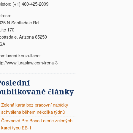
elefon: (+1) 480-425-2009
dresa:
635 N Scottsdale Rd
uite 170
cottsdale, Arizona 85250
SA
omluvení konzultace:
ttp://www.juraslaw.com/irena-3
Poslední
publikované články
Zelená karta bez pracovní nabídky
schválena během několika týdnů
Červnová Pro Bono Loterie zelených
karet typu EB-1