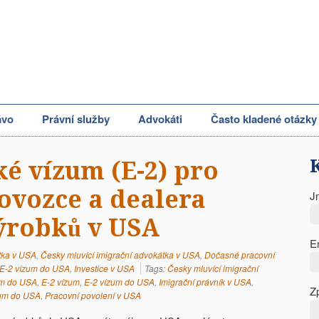
ávo
Právní služby
Advokáti
Často kladené otázky
ké vízum (E-2) pro
ovozce a dealera
J
ýrobků v USA
E
tka v USA
,
Česky mluvící imigrační advokátka v USA
,
Dočasné pracovní
E-2 vízum do USA
,
Investice v USA
Tags:
Česky mluvící imigrační
um do USA
,
E-2 vízum
,
E-2 vízum do USA
,
Imigrační právník v USA
,
Z
zum do USA
,
Pracovní povolení v USA