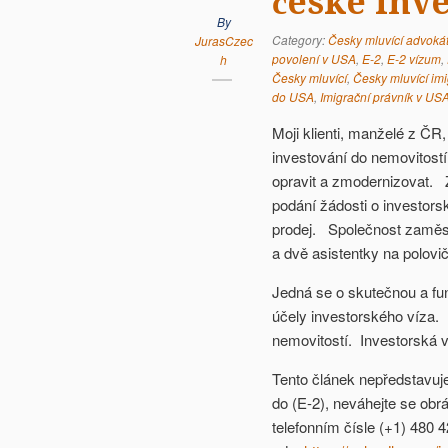
české inv
By
Category:
Česky mluvící advoká
JurasCzec
povolení v USA
,
E-2
,
E-2 vízum
,
h
Česky mluvící
,
Česky mluvící im
do USA
,
Imigrační právník v US
Moji klienti, manželé z Č
investování do nemovitostí
opravit a zmodernizovat. Z
podání žádosti o investorsk
prodej. Společnost zaměst
a dvě asistentky na polovi
Jedná se o skutečnou a fung
účely investorského víza. 
nemovitostí. Investorská v
Tento článek nepředstavuj
do (E-2), neváhejte se obr
telefonním čísle (+1) 480 