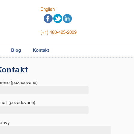
English
(+1) 480-425-2009
Blog
Kontakt
Kontakt
méno (požadované)
mail (požadované)
právy