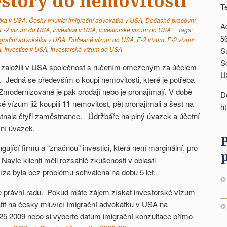
estory do nemovitostí
T
tka v USA
,
Česky mluvící imigrační advokátka v USA
,
Dočasné pracovní
A
E-2 vízum do USA
,
Investice v USA
,
investorske vizum do USA
Tags:
5
igrační advokátka v USA
,
Dočasné vízum do USA
,
E-2 vízum
,
E-2 vízum
A
,
Investice v USA
,
Investorské vízum do USA
S
S
R, založili v USA společnost s ručením omezeným za účelem
U
. Jedná se především o koupi nemovitosti, které je potřeba
modernizované je pak prodají nebo je pronajímají. V době
D
é vízum již koupili 11 nemovitost, pět pronajímali a šest na
h
nala čtyři zaměstnance. Údržbáře na plný úvazek a účetní
ční úvazek.
ující firmu a “značnou” investici, která není marginální, pro
Navíc klienti měli rozsáhlé zkušenosti v oblasti
íza byla bez problému schválena na dobu 5 let.
e právní radu. Pokud máte zájem získat investorské vízum
átit na česky mluvící imigrační advokátku v USA na
425 2009 nebo si vyberte datum imigrační konzultace přímo