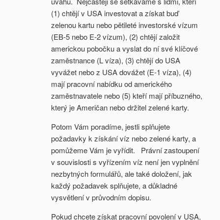
úvahu. Nejčastěji se setkáváme s lidmi, kteří
(1) chtějí v USA investovat a získat buď
zelenou kartu nebo pětileté investorské vízum
(EB-5 nebo E-2 vízum), (2) chtějí založit
americkou pobočku a vyslat do ní své klíčové
zaměstnance (L víza), (3) chtějí do USA
vyvážet nebo z USA dovážet (E-1 víza), (4)
mají pracovní nabídku od amerického
zaměstnavatele nebo (5) kteří mají příbuzného,
který je Američan nebo držitel zelené karty.
Potom Vám poradíme, jestli splňujete
požadavky k získání víz nebo zelené karty, a
pomůžeme Vám je vyřídit. Právní zastoupení
v souvislosti s vyřízením víz není jen vyplnění
nezbytných formulářů, ale také doložení, jak
každý požadavek splňujete, a důkladné
vysvětlení v průvodním dopisu.
Pokud chcete získat pracovní povolení v USA,