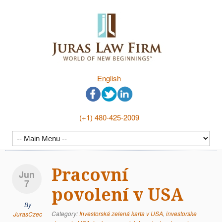
English
(+1) 480-425-2009
Pracovní
Jun
7
povolení v USA
By
Category:
Investorská zelená karta v USA
,
investorske
JurasCzec