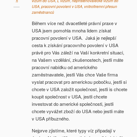
vizum do USA
,
L vízum
,
nepristehovalecke vizum do
h
USA
,
pracovni povoleni v USA
,
vnitrofiremní přesun
zaměstnanců
Během více než dvacetileté právní praxe v
USA jsem pomohla mnoha lidem získat
pracovní povolení v USA. Jaká je nejlepší
cesta k získání pracovního povolení v USA
právě pro Vás záleží na Vaší konkretní situaci,
na Vašem vzdělání, zkušenostech, jestli máte
pracovní nabídku od amerického
zaměstnavatele, jestli Vás chce Vaše firma
vyslat pracovat pro americkou pobočku, jestli si
chcete v USA založit společnost, jestli is chcete
koupit společnost v USA, jestli chcete
investovat do americké společnosti, jestli
chcete vyvážet zboží do USA nebo jestli máte
v USA příbuzného.
Nejprve zjistíme, které typy víz připadají v