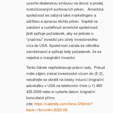
uzavřel dealerskou smlouvu na dovoz a prodej
motorizovaných surfovacích prken. Americká
společnost se zabývá také marketingem a
údržbou a opravou těchto prken. Kapitál na
založení a rozběhnutí americké společnosti
jistě splňuje požadavek, aby se jednalo o
“značnou” investici pro účely investorského
víza do USA. Společnost začala se několika
zaměstnanci a splňuje tedy požadavek, že se
nejedná o marginální investici.
Tento článek nepředstavuje právní radu. Pokud
máte zájem získat investorské vízum do (E-2),
neváhejte se obrátit na česky mluvící imigrační
advokátku v USA na telefonním čísle (+1) 480
425 2009 nebo si vyberte datum imigrační
konzultace přímo
zde:
https://calendly.com/irena-3/60min?
back=1&month=2020-09
.