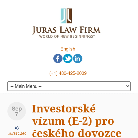
English
(+1) 480-425-2009
Investorské
Sep
7
vízum (E-2) pro
By
českého dovozce
JurasCzec