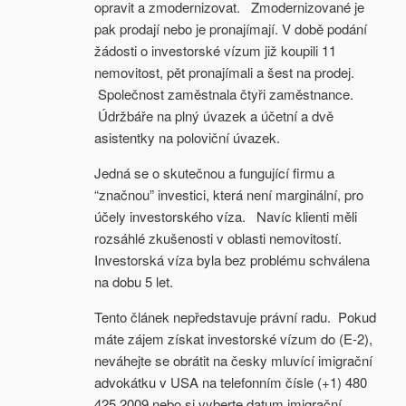
opravit a zmodernizovat. Zmodernizované je
pak prodají nebo je pronajímají. V době podání
žádosti o investorské vízum již koupili 11
nemovitost, pět pronajímali a šest na prodej.
Společnost zaměstnala čtyři zaměstnance.
Údržbáře na plný úvazek a účetní a dvě
asistentky na poloviční úvazek.
Jedná se o skutečnou a fungující firmu a
“značnou” investici, která není marginální, pro
účely investorského víza. Navíc klienti měli
rozsáhlé zkušenosti v oblasti nemovitostí.
Investorská víza byla bez problému schválena
na dobu 5 let.
Tento článek nepředstavuje právní radu. Pokud
máte zájem získat investorské vízum do (E-2),
neváhejte se obrátit na česky mluvící imigrační
advokátku v USA na telefonním čísle (+1) 480
425 2009 nebo si vyberte datum imigrační