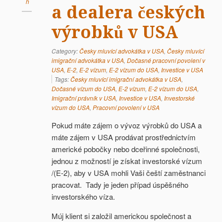
h
a dealera českých
výrobků v USA
Category:
Česky mluvící advokátka v USA
,
Česky mluvící
imigrační advokátka v USA
,
Dočasné pracovní povolení v
USA
,
E-2
,
E-2 vízum
,
E-2 vízum do USA
,
Investice v USA
Tags:
Česky mluvící imigrační advokátka v USA
,
Dočasné vízum do USA
,
E-2 vízum
,
E-2 vízum do USA
,
Imigrační právník v USA
,
Investice v USA
,
Investorské
vízum do USA
,
Pracovní povolení v USA
Pokud máte zájem o vývoz výrobků do USA a
máte zájem v USA prodávat prostřednictvím
americké pobočky nebo dceřinné společnosti,
jednou z možností je získat investorské vízum
/(E-2), aby v USA mohli Vaši čeští zaměstnanci
pracovat. Tady je jeden případ úspěšného
investorského víza.
Múj klient si založil americkou společnost a