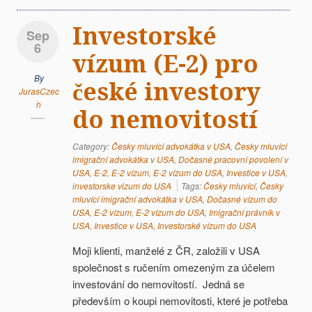
Investorské
Sep
6
vízum (E-2) pro
By
české investory
JurasCzec
h
do nemovitostí
Category:
Česky mluvící advokátka v USA
,
Česky mluvící
imigrační advokátka v USA
,
Dočasné pracovní povolení v
USA
,
E-2
,
E-2 vízum
,
E-2 vízum do USA
,
Investice v USA
,
investorske vizum do USA
Tags:
Česky mluvící
,
Česky
mluvící imigrační advokátka v USA
,
Dočasné vízum do
USA
,
E-2 vízum
,
E-2 vízum do USA
,
Imigrační právník v
USA
,
Investice v USA
,
Investorské vízum do USA
Moji klienti, manželé z ČR, založili v USA
společnost s ručením omezeným za účelem
investování do nemovitostí. Jedná se
především o koupi nemovitosti, které je potřeba