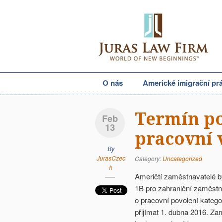
O nás
Americké imigrační pr
Termín po
Feb
13
pracovní 
By
JurasCzec
Category:
Uncategorized
h
Američtí zaměstnavatelé by
1B pro zahraniční zaměst
o pracovní povolení katego
přijímat 1. dubna 2016. Za