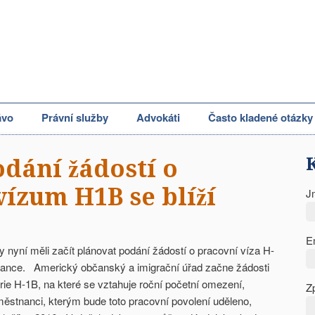
ávo
Právní služby
Advokáti
Často kladené otázky
dání žádostí o
vízum H1B se blíží
J
E
 nyní měli začít plánovat podání žádostí o pracovní víza H-
nance. Americký občanský a imigrační úřad začne žádosti
rie H-1B, na které se vztahuje roční početní omezení,
Z
městnanci, kterým bude toto pracovní povolení uděleno,