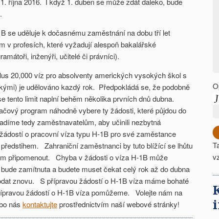
1. října 2016. I když 1. duben se může zdát daleko, bude
.
1B se uděluje k dočasnému zaměstnání na dobu tří let
v profesích, které vyžadují alespoň bakalářské
ramátoři, inženýři, učitelé či právníci).
plus 20,000 víz pro absolventy amerických vysokých škol s
O
řskými) je udělováno kazdý rok. Předpokládá se, že podobně
se tento limit naplní behěm několika prvních dnů dubna.
ačový program náhodně vybere ty žádosti, které půjdou do
díme tedy zaměstnavatelům, aby učinili nezbytná
í žádostí o pracovní víza typu H-1B pro své zaměstance
T
předstihem. Zahraniční zaměstnanci by tuto blížící se lhůtu
v
m připomenout. Chyba v žádosti o víza H-1B může
bude zamítnuta a budete muset čekat celý rok až do dubna
podat znovu. S přípravou žádostí o H-1B víza máme bohaté
řípravou žádostí o H-1B víza pomůžeme. Volejte nám na
ebo nás
kontaktujte
prostřednictvím naší webové stránky!