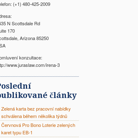
elefon: (+1) 480-425-2009
dresa:
635 N Scottsdale Rd
uite 170
cottsdale, Arizona 85250
SA
omluvení konzultace:
ttp://www.juraslaw.com/irena-3
Poslední
publikované články
Zelená karta bez pracovní nabídky
schválena během několika týdnů
Červnová Pro Bono Loterie zelených
karet typu EB-1