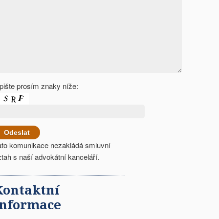
pište prosím znaky níže:
ato komunikace nezakládá smluvní
ztah s naší advokátní kanceláří.
Kontaktní
informace