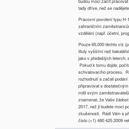
budou moci začít pracovat 
tady dříve, než se nadějete
Pracovní povolení typu H-
zahraničním zaměstnancům 
vzdělání (např. účetní, prog
Pouze 65,000 těchto víz (
tituly vyššími než bakalá
jako v předešlých leterch, 
Pokud k tomu dojde, počít
schvalovacího procesu. Ra
rozhodnutí a začali podán
připravovat s dostatečným 
měli svým zaměstnavatelů
znamenat, že Vaše žádost 
2017, než ji budete moci 
zkušenosti. Rádi Vám s p
číslo (+1) 480 425 2009 n