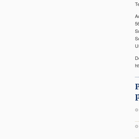
T
A
5
S
S
U
D
h