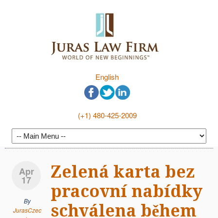
English
(+1) 480-425-2009
Zelená karta bez
Apr
17
pracovní nabídky
By
schválena během
JurasCzec