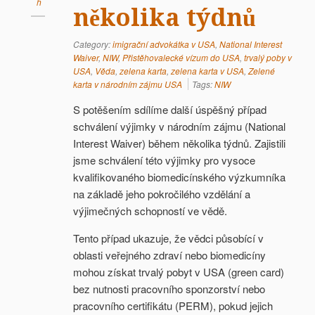
h
několika týdnů
Category:
imigrační advokátka v USA
,
National Interest
Waiver
,
NIW
,
Přistěhovalecké vízum do USA
,
trvalý poby v
USA
,
Věda
,
zelena karta
,
zelena karta v USA
,
Zelené
karta v národním zájmu USA
Tags:
NIW
S potěšením sdílíme další úspěšný případ
schválení výjimky v národním zájmu (National
Interest Waiver) během několika týdnů. Zajistili
jsme schválení této výjimky pro vysoce
kvalifikovaného biomedicínského výzkumníka
na základě jeho pokročilého vzdělání a
výjimečných schopností ve vědě.
Tento případ ukazuje, že vědci působící v
oblasti veřejného zdraví nebo biomedicíny
mohou získat trvalý pobyt v USA (green card)
bez nutnosti pracovního sponzorství nebo
pracovního certifikátu (PERM), pokud jejich