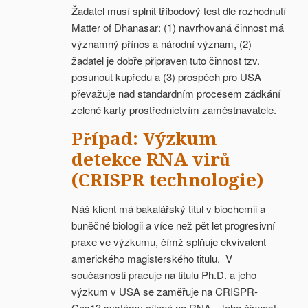
Žadatel musí splnit tříbodový test dle rozhodnutí
Matter of Dhanasar: (1) navrhovaná činnost má
významný přínos a národní význam, (2)
žadatel je dobře připraven tuto činnost tzv.
posunout kupředu a (3) prospěch pro USA
převažuje nad standardním procesem zádkání
zelené karty prostřednictvím zaměstnavatele.
Případ: Výzkum
detekce RNA virů
(CRISPR technologie)
Náš klient má bakalářský titul v biochemii a
buněčné biologii a více než pět let progresivní
praxe ve výzkumu, čímž splňuje ekvivalent
amerického magisterského titulu. V
současnosti pracuje na titulu Ph.D. a jeho
výzkum v USA se zaměřuje na CRISPR-
Cas13 systémy cílené na RNA. Jeho činnost