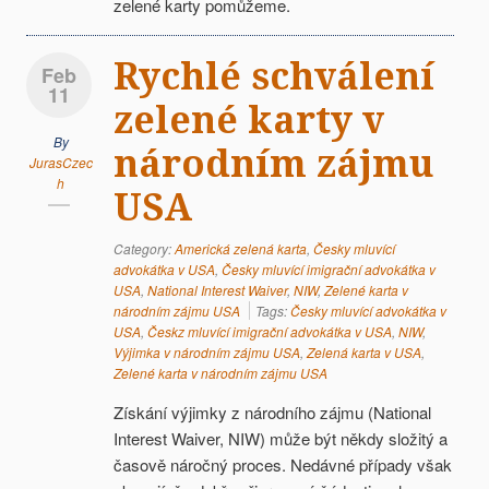
zelené karty pomůžeme.
Rychlé schválení
Feb
11
zelené karty v
By
národním zájmu
JurasCzec
h
USA
Category:
Americká zelená karta
,
Česky mluvící
advokátka v USA
,
Česky mluvící imigrační advokátka v
USA
,
National Interest Waiver
,
NIW
,
Zelené karta v
národním zájmu USA
Tags:
Česky mluvící advokátka v
USA
,
Českz mluvící imigrační advokátka v USA
,
NIW
,
Výjimka v národním zájmu USA
,
Zelená karta v USA
,
Zelené karta v národním zájmu USA
Získání výjimky z národního zájmu (National
Interest Waiver, NIW) může být někdy složitý a
časově náročný proces. Nedávné případy však