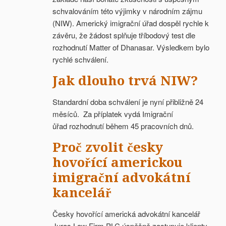
schvalováním této výjimky v národním zájmu
(NIW). Americký imigrační úřad dospěl rychle k
závěru, že žádost splňuje tříbodový test dle
rozhodnutí Matter of Dhanasar. Výsledkem bylo
rychlé schválení.
Jak dlouho trvá NIW?
Standardní doba schválení je nyní přibližně 24
měsíců. Za příplatek vydá Imigrační
ůřad rozhodnutí během 45 pracovních dnů.
Proč zvolit česky
hovořící americkou
imigrační advokátní
kancelář
Česky hovořící americká advokátní kancelář
Juras Law Firm PLC úspěšně zastupuje klienty