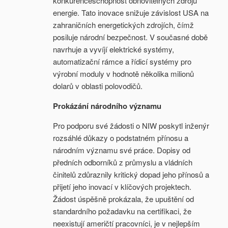
konkurenceschopnost obnovitelných zdrojů
energie. Tato inovace snižuje závislost USA na
zahraničních energetických zdrojích, čímž
posiluje národní bezpečnost. V současné době
navrhuje a vyvíjí elektrické systémy,
automatizační rámce a řídicí systémy pro
výrobní moduly v hodnotě několika milionů
dolarů v oblasti polovodičů.
Prokázání národního významu
Pro podporu své žádosti o NIW poskytl inženýr
rozsáhlé důkazy o podstatném přínosu a
národním významu své práce. Dopisy od
předních odborníků z průmyslu a vládních
činitelů zdůraznily kritický dopad jeho přínosů a
přijetí jeho inovací v klíčových projektech.
Žádost úspěšně prokázala, že upuštění od
standardního požadavku na certifikaci, že
neexistují američtí pracovníci, je v nejlepším