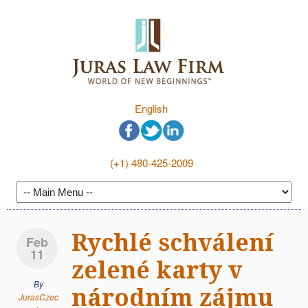
English
(+1) 480-425-2009
Rychlé schválení
Feb
11
zelené karty v
By
národním zájmu
JurasCzec