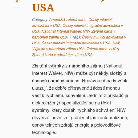
h
USA
Category:
Americká zelená karta
,
Česky mluvící
advokátka v USA
,
Česky mluvící imigrační advokátka v
USA
,
National Interest Waiver
,
NIW
,
Zelené karta v
národním zájmu USA
Tags:
Česky mluvící advokátka v
USA
,
Českz mluvící imigrační advokátka v USA
,
NIW
,
Výjimka v národním zájmu USA
,
Zelená karta v USA
,
Zelené karta v národním zájmu USA
Získání výjimky z národního zájmu (National
Interest Waiver, NIW) může být někdy složitý a
časově náročný proces. Nedávné případy však
ukazují, že dobře připravené žádosti mohou
vést k rychlému schválení. Jedním z příkladů je
elektroinženýr specializující se na řídicí
systémy, který dosáhl rychlého schválení NIW
díky své inovativní práci v oblasti automatizace,
obnovitelných zdrojů energie a polovodičové
technologie.