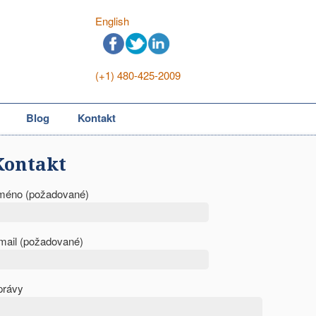
English
(+1) 480-425-2009
Blog
Kontakt
Kontakt
méno (požadované)
mail (požadované)
právy