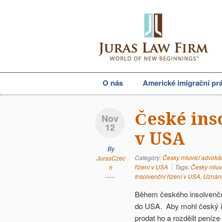
O nás
Americké imigrační pr
České ins
Nov
12
v USA
By
Category:
Česky mluvící advoká
JurasCzec
řízení v USA
Tags:
Česky mluv
h
Insolvenční řízení v USA
,
Uznání
Během českého insolvenčníh
do USA. Aby mohl český i
prodat ho a rozdělit peníze