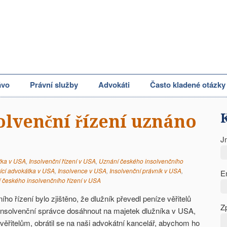
ávo
Právní služby
Advokáti
Často kladené otázky
olvenční řízení uznáno
J
tka v USA
,
Insolvenční řízení v USA
,
Uznání českého insolvenčního
ící advokátka v USA
,
Insolvence v USA
,
Insolvenční právník v USA
,
E
 českého insolvenčního řízení v USA
o řízení bylo zjištěno, že dlužník převedl peníze věřitelů
Z
nsolvenční správce dosáhnout na majetek dlužníka v USA,
 věřitelům, obrátil se na naši advokátní kancelář, abychom ho