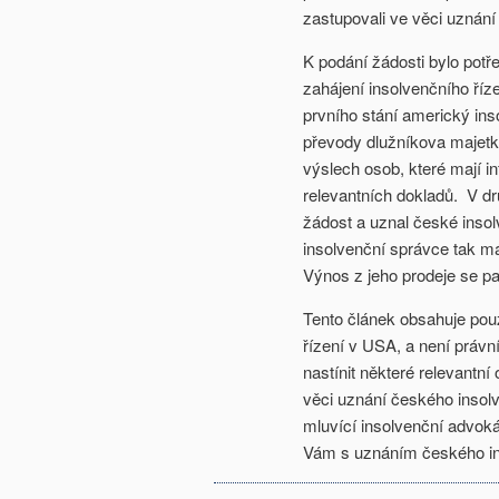
zastupovali ve věci uznání
K podání žádosti bylo potř
zahájení insolvenčního ří
prvního stání americký ins
převody dlužníkova majetk
výslech osob, které mají i
relevantních dokladů. V dr
žádost a uznal české insol
insolvenční správce tak m
Výnos z jeho prodeje se pa
Tento článek obsahuje pouz
řízení v USA, a není práv
nastínit některé relevant
věci uznání českého insolv
mluvící insolvenční advo
Vám s uznáním českého i