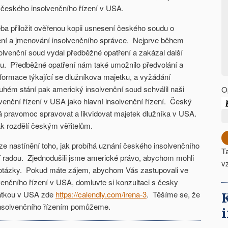
 českého insolvenčního řízení v USA.
eba přiložit ověřenou kopii usnesení českého soudu o
zení a jmenování insolvenčního správce. Nejprve během
olvenční soud vydal předběžné opatření a zakázal další
u. Předběžné opatření nám také umožnilo předvolání a
nformace týkající se dlužníkova majetku, a vyžádání
uhém stání pak americký insolvenční soud schválil naši
O
venční řízení v USA jako hlavní insolvenční řízení. Český
á pravomoc spravovat a likvidovat majetek dlužníka v USA.
k rozdělí českým věřitelům.
e nastínění toho, jak probíhá uznání českého insolvenčního
T
ní radou. Zjednodušili jsme americké právo, abychom mohli
v
ní otázky. Pokud máte zájem, abychom Vás zastupovali ve
enčního řízení v USA, domluvte si konzultaci s česky
kátkou v USA zde
https://calendly.com/irena-3
. Těšíme se, že
nsolvenčního řízením pomůžeme.