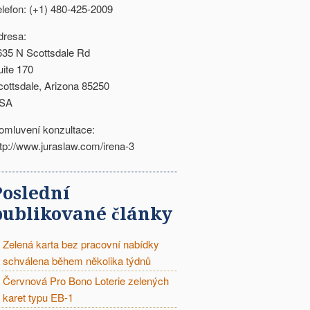
elefon: (+1) 480-425-2009
dresa:
635 N Scottsdale Rd
uite 170
cottsdale, Arizona 85250
SA
omluvení konzultace:
ttp://www.juraslaw.com/irena-3
Poslední
publikované články
Zelená karta bez pracovní nabídky
schválena během několika týdnů
Červnová Pro Bono Loterie zelených
karet typu EB-1