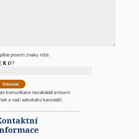
pište prosím znaky níže:
ato komunikace nezakládá smluvní
ztah s naší advokátní kanceláří.
Kontaktní
informace