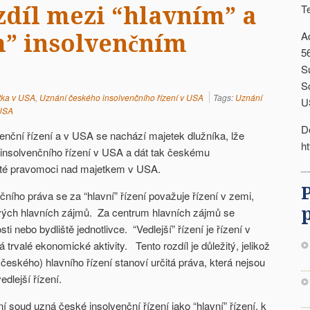
T
ozdíl mezi “hlavním” a
A
m” insolvenčním
5
S
S
tka v USA
,
Uznání českého insolvenčního řízení v USA
Tags:
Uznání
U
 USA
D
enční řízení a v USA se nachází majetek dlužníka, lže
h
insolvenčního řízení v USA a dát tak českému
ité pravomoci nad majetkem v USA.
ního práva se za “hlavní” řízení považuje řízení v zemi,
vých hlavních zájmů. Za centrum hlavních zájmů se
i nebo bydliště jednotlivce. “Vedlejší” řízení je řízení v
trvalé ekonomické aktivity. Tento rozdíl je důležitý, jelikož
českého) hlavního řízení stanoví určitá práva, která nejsou
edlejší řízení.
 soud uzná české insolvenční řízení jako “hlavní” řízení, k